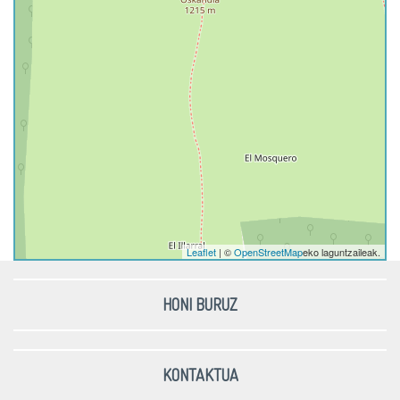
Leaflet
| ©
OpenStreetMap
eko laguntzaileak.
HONI BURUZ
KONTAKTUA