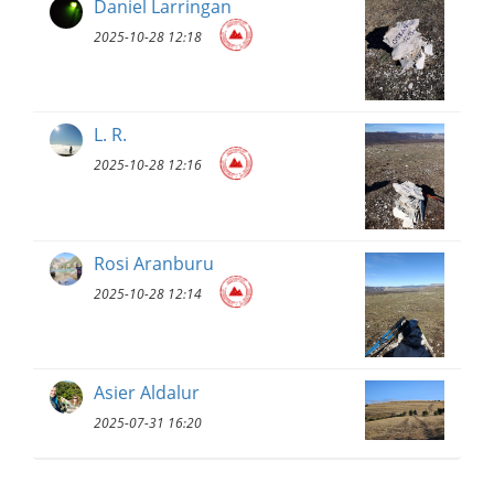
Daniel Larringan
2025-10-28 12:18
L. R.
2025-10-28 12:16
Rosi Aranburu
2025-10-28 12:14
Asier Aldalur
2025-07-31 16:20