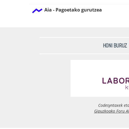
Aia - Pagoetako gurutzea
HONI BURUZ
Codesyntaxek et
Gipuzkoako Foru A