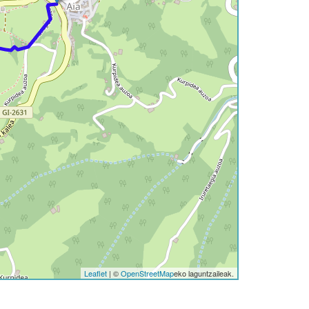
Leaflet
| ©
OpenStreetMap
eko laguntzaileak.