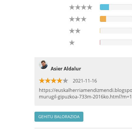
Asier Aldalur
2021-11-16
https://euskalherriamendizmendi.blogsp
murugil-gipuzkoa-733m-2016ko.html?m=1
GEHITU BALORAZIOA