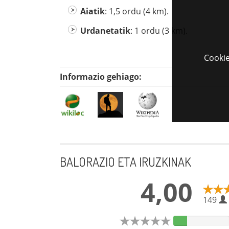
Aiatik
: 1,5 ordu (4 km).
Urdanetatik
: 1 ordu (3 km).
Cookie
Informazio gehiago:
BALORAZIO ETA IRUZKINAK
4,00
149