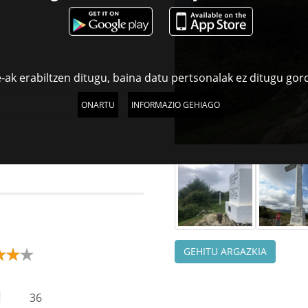
-ak erabiltzen ditugu, baina datu pertsonalak ez ditugu gor
ONARTU
INFORMAZIO GEHIAGO
GEHITU ARGAZKIA
36