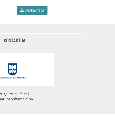
Deskargatu
KONTAKTUA
n. Egitasmo honek
ultura Sailaren
diru-