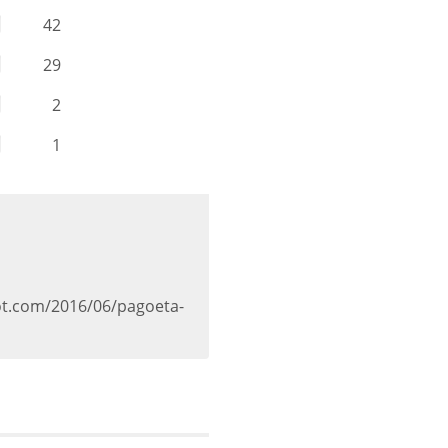
42
29
2
1
ot.com/2016/06/pagoeta-