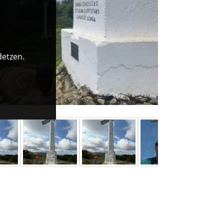
detzen.