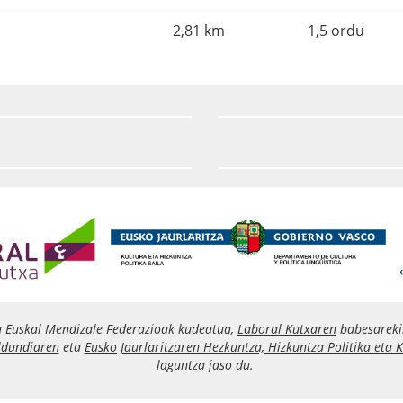
2,81 km
1,5 ordu
a Euskal Mendizale Federazioak kudeatua,
Laboral Kutxaren
babesareki
ldundiaren
eta
Eusko Jaurlaritzaren Hezkuntza, Hizkuntza Politika eta K
laguntza jaso du.