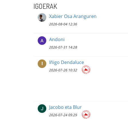
IGOERAK
Xabier Osa Aranguren
2026-08-04 12:36
Andoni
2026-07-31 14:28
Iñigo Dendaluce
I
2026-07-26 10:32
Jacobo eta Blur
2026-07-24 09:29