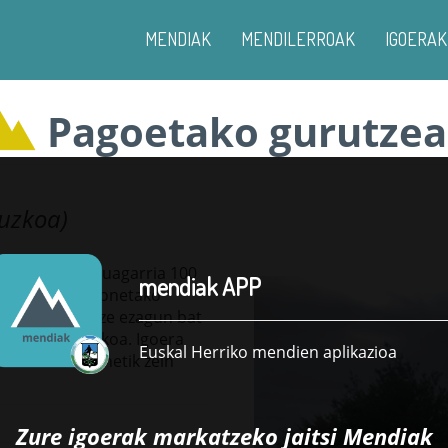
MENDIAK
MENDILERROAK
IGOERAK
Pagoetako gurutzea
puzkoa)
t. Ez da puntuagarria 100
mendiak APP
ilerro txiki honetako
 digunez, gurutze ezagun bat
935ean jasotakoa. Igoera
Euskal Herriko mendien aplikazioa
i Aiako hirigunetik zein
Zure igoerak markatzeko jaitsi
Mendiak