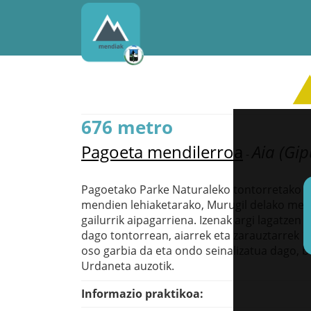
676 metro
Pagoeta mendilerroa
Aia (Gi
-
Pagoetako Parke Naturaleko tontorretako ba
mendien lehiaketarako, Murugil delako mend
gailurrik aipagarriena. Izenak argi lagatzen
dago tontorrean, aiarrek eta zarauztarrek 1
oso garbia da eta ondo seinalizatua dago, ba
Urdaneta auzotik.
Informazio praktikoa: