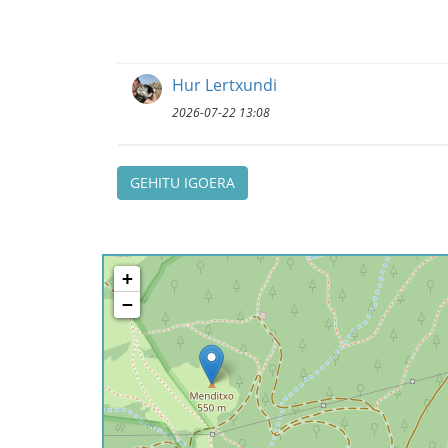
Hur Lertxundi
2026-07-22 13:08
GEHITU IGOERA
+
−