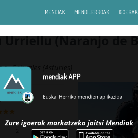
MENDIAK
MENDILERROAK
IGOERAK
u Urriellu (Naranjo de 
oa
Cabrales (Asturies)
-
mendiak APP
Euskal Herriko mendien aplikazioa
Zure igoerak markatzeko jaitsi
Mendiak
2