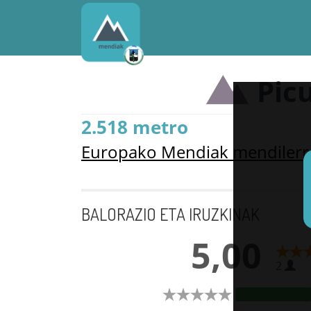
Pic
2.518 metro
Europako Mendiak mendilerr
BALORAZIO ETA IRUZKINAK
5,00
2