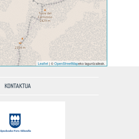
Leaflet
| ©
OpenStreetMap
eko laguntzaileak.
KONTAKTUA