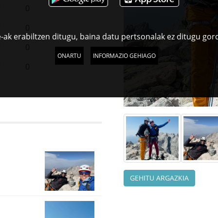
0
0
-ak erabiltzen ditugu, baina datu pertsonalak ez ditugu gor
0
ONARTU
INFORMAZIO GEHIAGO
0
GEHITU ARGAZKIA