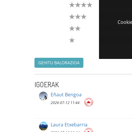
Cookie
GEHITU BALORAZIOA
IGOERAK
Eñaut Bengoa
2026-07-12 11:44
Laura Etxebarria