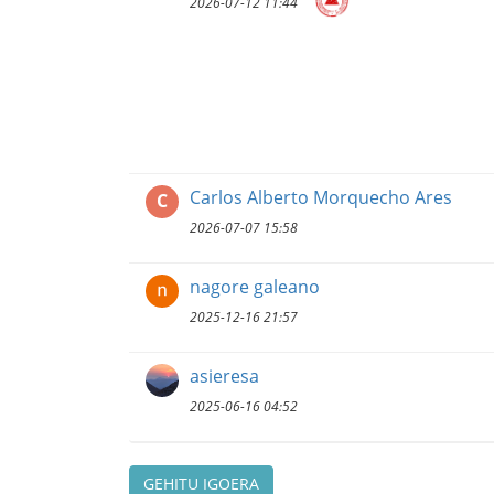
2026-07-12 11:44
Carlos Alberto Morquecho Ares
C
2026-07-07 15:58
nagore galeano
2025-12-16 21:57
asieresa
2025-06-16 04:52
GEHITU IGOERA