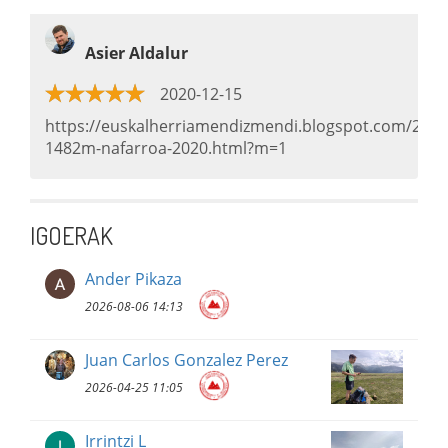
Asier Aldalur
2020-12-15
https://euskalherriamendizmendi.blogspot.com/202
1482m-nafarroa-2020.html?m=1
IGOERAK
Ander Pikaza
2026-08-06 14:13
Juan Carlos Gonzalez Perez
2026-04-25 11:05
Irrintzi L