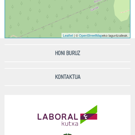
Leaflet
| ©
OpenStreetMap
eko laguntzaileak.
HONI BURUZ
KONTAKTUA