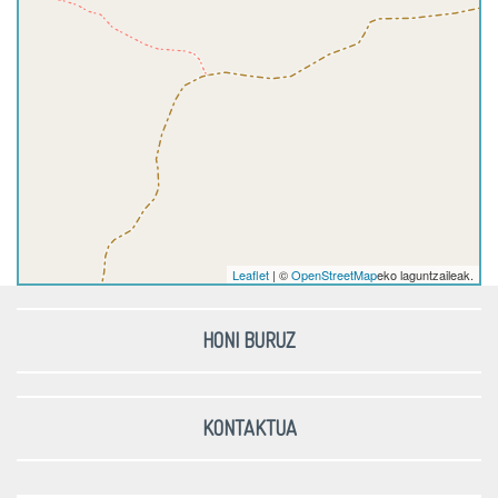
Leaflet
| ©
OpenStreetMap
eko laguntzaileak.
HONI BURUZ
KONTAKTUA