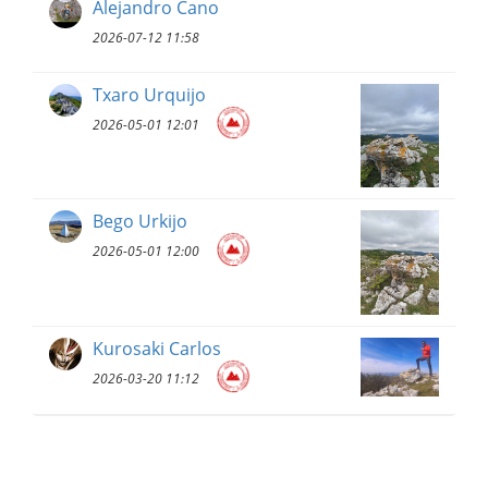
Alejandro Cano
2026-07-12 11:58
Txaro Urquijo
2026-05-01 12:01
Bego Urkijo
2026-05-01 12:00
Kurosaki Carlos
2026-03-20 11:12