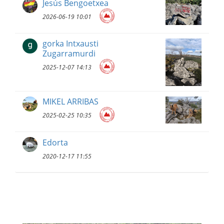
Jesús Bengoetxea
2026-06-19 10:01
gorka Intxausti
Zugarramurdi
2025-12-07 14:13
MIKEL ARRIBAS
2025-02-25 10:35
Edorta
2020-12-17 11:55