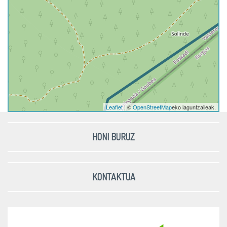
Leaflet
| ©
OpenStreetMap
eko laguntzaileak.
HONI BURUZ
KONTAKTUA