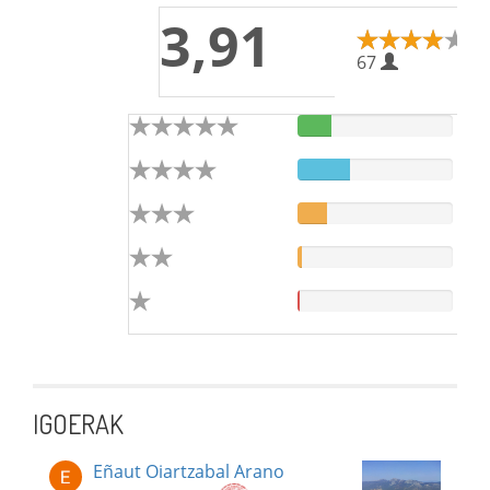
3,91
67
IGOERAK
Eñaut Oiartzabal Arano