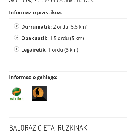
Akarratek, Surbek eta Atauko haitzak.
Informazio praktikoa:
Durrumatik
:
2 ordu (5,5 km)
Opakuatik
: 1,5 ordu (5 km)
Legairetik
: 1 ordu (3 km)
Informazio gehiago:
BALORAZIO ETA IRUZKINAK