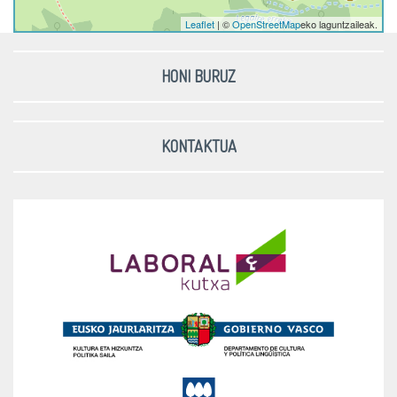
Leaflet
| ©
OpenStreetMap
eko laguntzaileak.
HONI BURUZ
KONTAKTUA