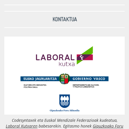
KONTAKTUA
Codesyntaxek eta Euskal Mendizale Federazioak kudeatua,
Laboral Kutxaren
babesarekin. Egitasmo honek
Gipuzkoako Foru