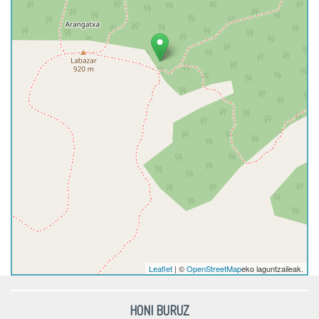
Leaflet
| ©
OpenStreetMap
eko laguntzaileak.
HONI BURUZ