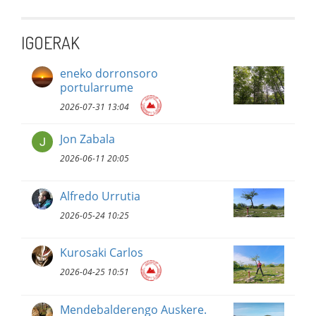
IGOERAK
eneko dorronsoro
portularrume
2026-07-31 13:04
Jon Zabala
2026-06-11 20:05
Alfredo Urrutia
2026-05-24 10:25
Kurosaki Carlos
2026-04-25 10:51
Mendebalderengo Auskere.