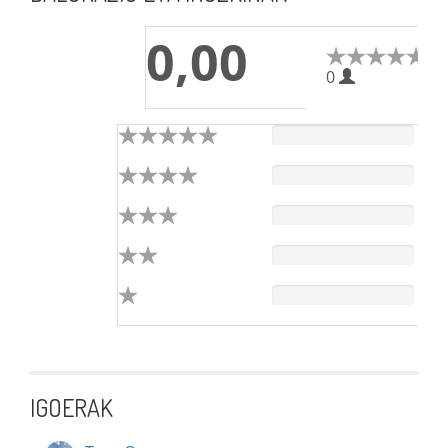
0,00
0
IGOERAK