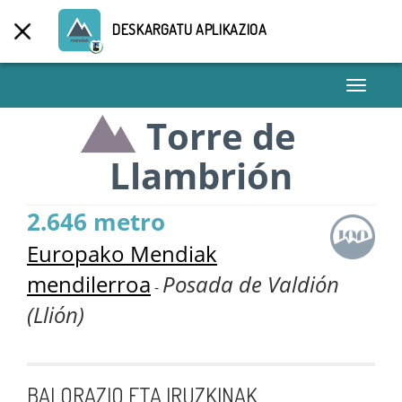
DESKARGATU APLIKAZIOA
Toggle
navigati
Torre de
Llambrión
2.646 metro
Europako Mendiak
mendilerroa
Posada de Valdión
-
(Llión)
BALORAZIO ETA IRUZKINAK