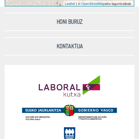
Leaflet
| ©
OpenStreetMap
eko laguntzaileak.
HONI BURUZ
KONTAKTUA