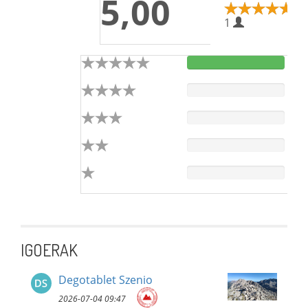
5,00
1
IGOERAK
Degotablet Szenio
2026-07-04 09:47