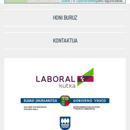
Leaflet
| ©
OpenStreetMap
eko laguntzaileak.
HONI BURUZ
KONTAKTUA