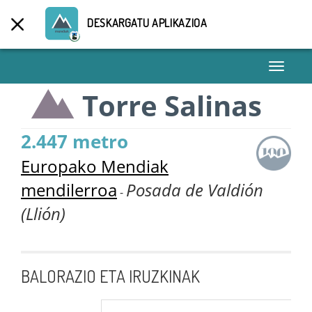
DESKARGATU APLIKAZIOA
Toggle
navigati
Torre Salinas
2.447 metro
Europako Mendiak
mendilerroa
Posada de Valdión
-
(Llión)
BALORAZIO ETA IRUZKINAK