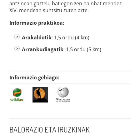
antzinean gaztelu bat egon zen hainbat mendez,
XIV. mendean suntsitu zuten arte.
Informazio praktikoa:
Arakaldotik
: 1,5 ordu (4 km)
Arrankudiagatik
: 1,5 ordu (5 km)
Informazio gehiago:
BALORAZIO ETA IRUZKINAK