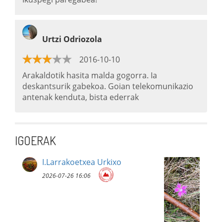
Urtzi Odriozola
2016-10-10
Arakaldotik hasita malda gogorra. Ia
deskantsurik gabekoa. Goian telekomunikazio
antenak kenduta, bista ederrak
IGOERAK
I.Larrakoetxea Urkixo
2026-07-26 16:06