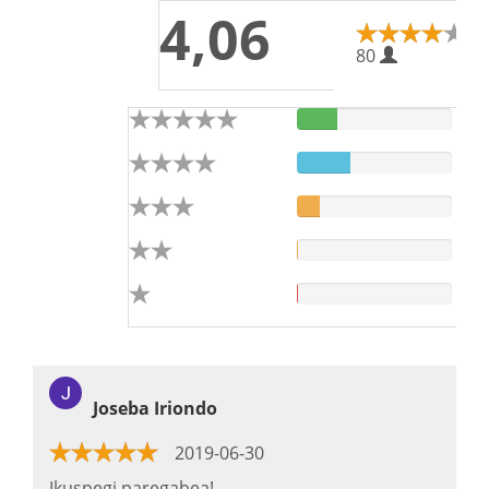
4,06
80
Joseba Iriondo
2019-06-30
Ikuspegi paregabea!