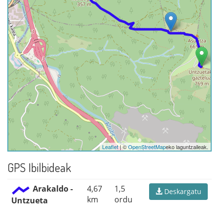
Leaflet
| ©
OpenStreetMap
eko laguntzaileak.
GPS Ibilbideak
Arakaldo -
4,67
1,5
Deskargatu
km
ordu
Untzueta