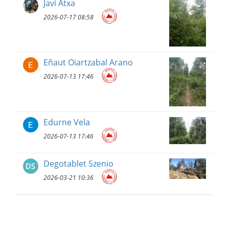
Javi Atxa
2026-07-17 08:58
Eñaut Oiartzabal Arano
2026-07-13 17:46
Edurne Vela
2026-07-13 17:46
Degotablet Szenio
2026-03-21 10:36