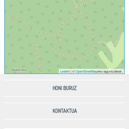
Leaflet
| ©
OpenStreetMap
eko laguntzaileak.
HONI BURUZ
KONTAKTUA