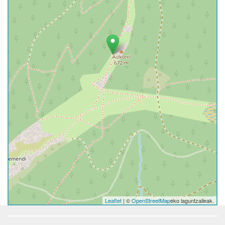
Leaflet
| ©
OpenStreetMap
eko laguntzaileak.