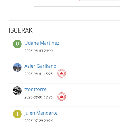
IGOERAK
Udane Martinez
U
2026-08-03 20:00
Asier Garikano
2026-08-01 15:25
ttonttorre
2026-08-01 12:25
Julen Mendarte
J
2026-07-29 20:26