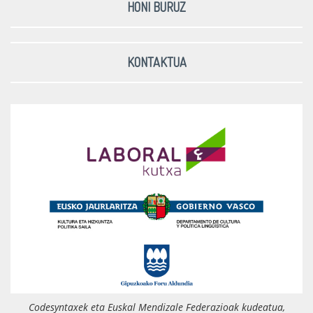
HONI BURUZ
KONTAKTUA
Codesyntaxek eta Euskal Mendizale Federazioak kudeatua,