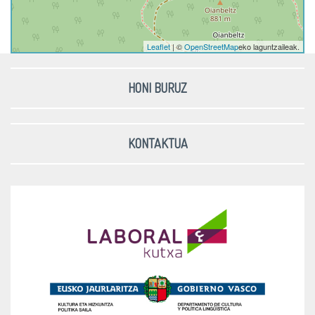
Leaflet
| ©
OpenStreetMap
eko laguntzaileak.
HONI BURUZ
KONTAKTUA