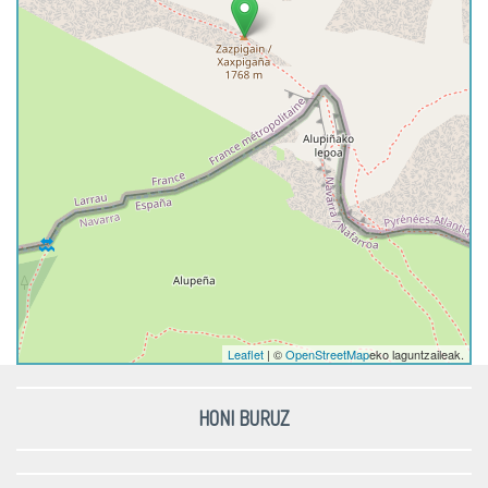
Leaflet
| ©
OpenStreetMap
eko laguntzaileak.
HONI BURUZ