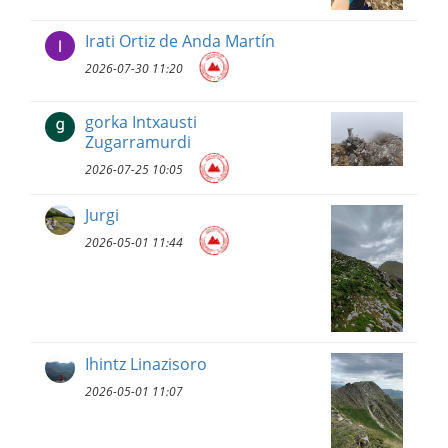
Irati Ortiz de Anda Martín
2026-07-30 11:20
gorka Intxausti
Zugarramurdi
2026-07-25 10:05
Jurgi
2026-05-01 11:44
Ihintz Linazisoro
2026-05-01 11:07