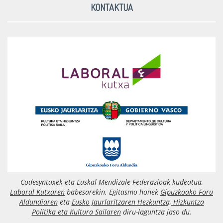
KONTAKTUA
Codesyntaxek eta Euskal Mendizale Federazioak kudeatua,
Laboral Kutxaren
babesarekin. Egitasmo honek
Gipuzkoako Foru
Aldundiaren
eta
Eusko Jaurlaritzaren Hezkuntza, Hizkuntza
Politika eta Kultura Sailaren
diru-laguntza jaso du.