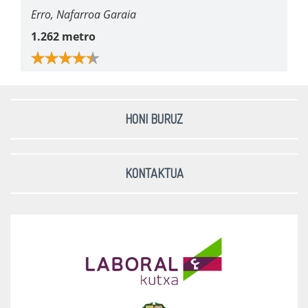
Erro, Nafarroa Garaia
1.262 metro
HONI BURUZ
KONTAKTUA