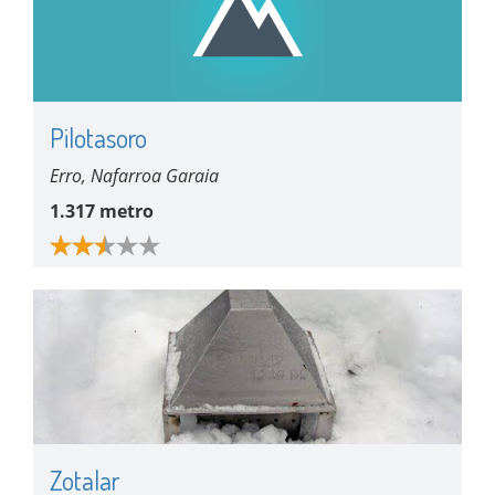
Pilotasoro
Erro, Nafarroa Garaia
1.317 metro
Zotalar