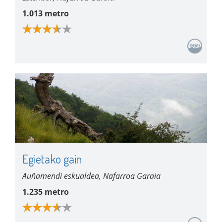
1.013 metro
Egietako gain
Auñamendi eskualdea, Nafarroa Garaia
1.235 metro