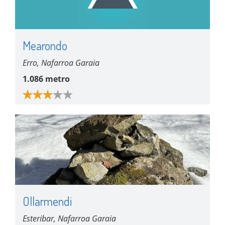
Mearondo
Erro, Nafarroa Garaia
1.086 metro
Ollarmendi
Esteribar, Nafarroa Garaia