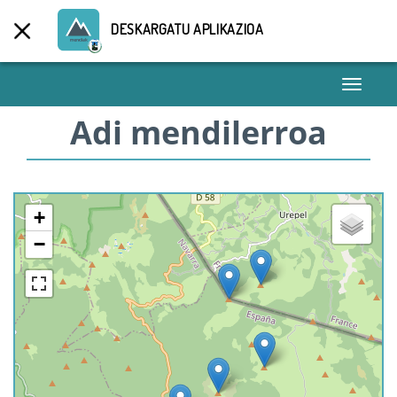
DESKARGATU APLIKAZIOA
Toggle
navigati
Adi mendilerroa
+
−