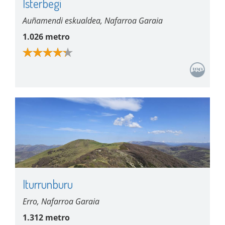
Isterbegi
Auñamendi eskualdea, Nafarroa Garaia
1.026 metro
Iturrunburu
Erro, Nafarroa Garaia
1.312 metro