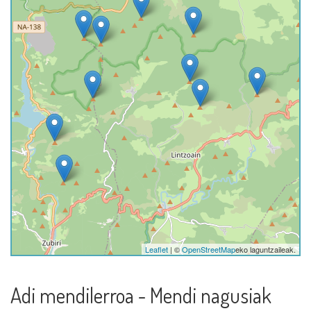
Leaflet
| ©
OpenStreetMap
eko laguntzaileak.
Adi mendilerroa - Mendi nagusiak