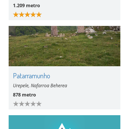
1.209 metro
Patarramunho
Urepele, Nafarroa Beherea
878 metro