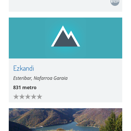
Ezkandi
Esteribar, Nafarroa Garaia
831 metro