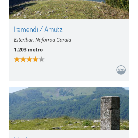
Iramendi / Amutz
Esteribar, Nafarroa Garaia
1.203 metro