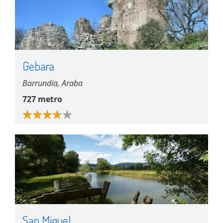
Gebara
Barrundia, Araba
727 metro
San Miguel