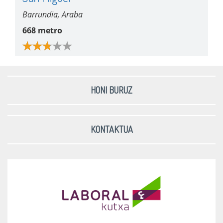
Barrundia, Araba
668 metro
HONI BURUZ
KONTAKTUA