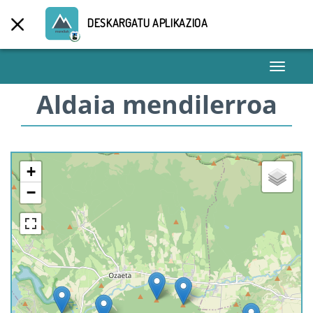
DESKARGATU APLIKAZIOA
Toggle
navigati
Aldaia mendilerroa
+
−