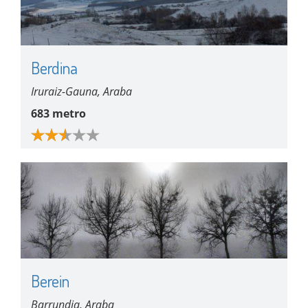
Berdina
Iruraiz-Gauna, Araba
683 metro
Berein
Barrundia, Araba