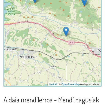
Leaflet
| ©
OpenStreetMap
eko laguntzaileak.
Aldaia mendilerroa - Mendi nagusiak