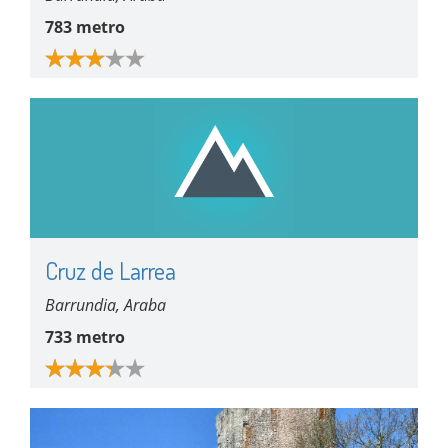
783 metro
Cruz de Larrea
Barrundia, Araba
733 metro