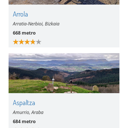
Arrola
Arratia-Nerbioi, Bizkaia
668 metro
Aspaltza
Amurrio, Araba
684 metro