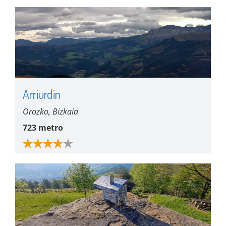
Arriurdin
Orozko, Bizkaia
723 metro