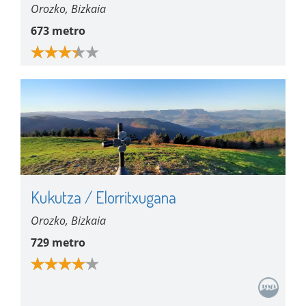
Orozko, Bizkaia
673 metro
Kukutza / Elorritxugana
Orozko, Bizkaia
729 metro