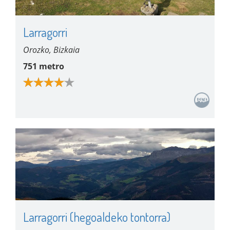
Larragorri
Orozko, Bizkaia
751 metro
Larragorri (hegoaldeko tontorra)