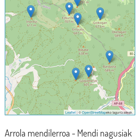
Leaflet
| ©
OpenStreetMap
eko laguntzaileak.
Arrola mendilerroa - Mendi nagusiak