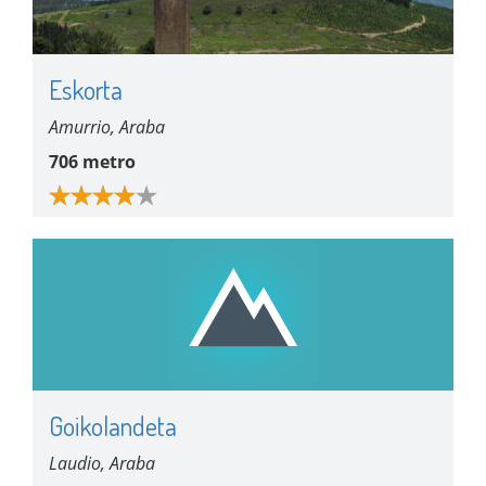
Eskorta
Amurrio, Araba
706 metro
Goikolandeta
Laudio, Araba