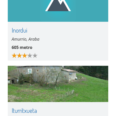
Inordui
Amurrio, Araba
605 metro
Iturritxueta