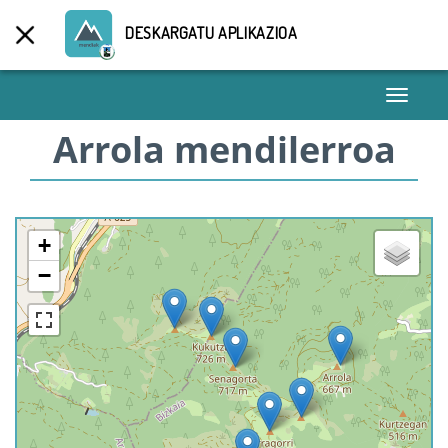
DESKARGATU APLIKAZIOA
Toggle
navigati
Arrola mendilerroa
+
−