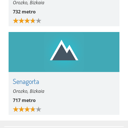
Orozko, Bizkaia
732 metro
Senagorta
Orozko, Bizkaia
717 metro