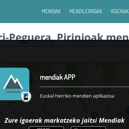
MENDIAK
MENDILERROAK
IGOERAK
ri-Peguera, Pirinioak men
mendiak APP
Euskal Herriko mendien aplikazioa
Zure igoerak markatzeko jaitsi
Mendiak