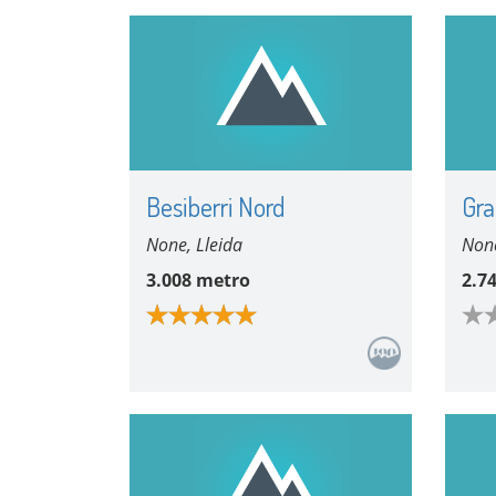
Besiberri Nord
Gra
None, Lleida
None
3.008 metro
2.7