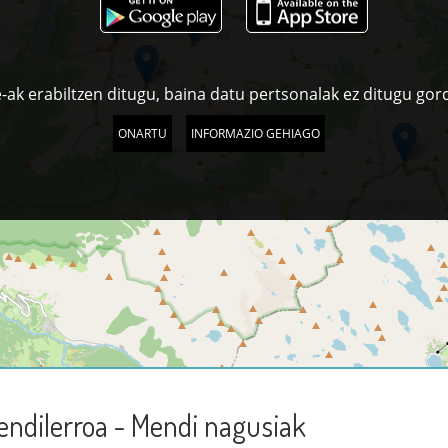
-ak erabiltzen ditugu, baina datu pertsonalak ez ditugu gor
ONARTU
INFORMAZIO GEHIAGO
endilerroa - Mendi nagusiak