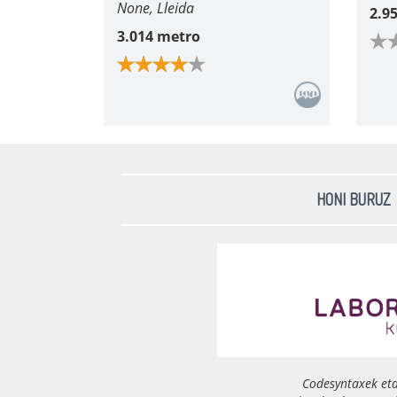
None, Lleida
2.9
3.014 metro
HONI BURUZ
Codesyntaxek et