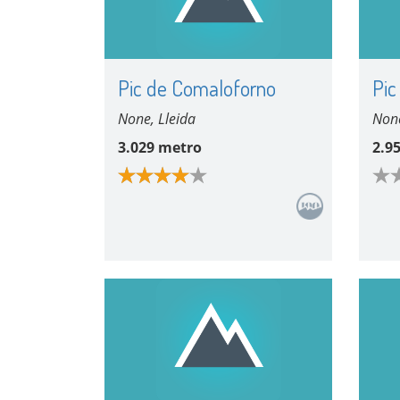
Pic de Comaloforno
Pic
None, Lleida
None
3.029 metro
2.9