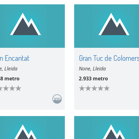
n Encantat
Gran Tuc de Colomer
, Lleida
None, Lleida
48 metro
2.933 metro