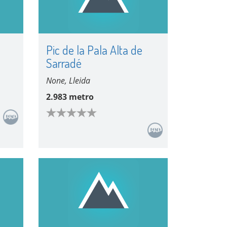
Pic de la Pala Alta de
Sarradé
None, Lleida
2.983 metro