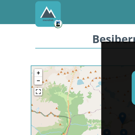
Besiber
+
−