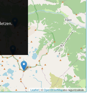
detzen.
Leaflet
| ©
OpenStreetMap
eko laguntzaileak.