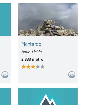
s
Montardo
None, Lleida
2.833 metro