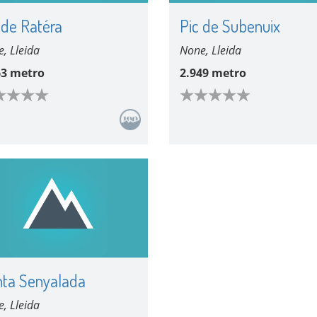
 de Ratéra
Pic de Subenuix
, Lleida
None, Lleida
63 metro
2.949 metro
ta Senyalada
, Lleida