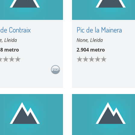
 de Contraix
Pic de la Mainera
, Lleida
None, Lleida
58 metro
2.904 metro