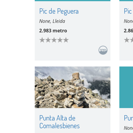
Pic de Peguera
Pic
None, Lleida
None
2.983 metro
2.8
Punta Alta de
Pun
Comalesbienes
None