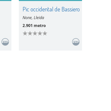
Pic occidental de Bassiero
None, Lleida
2.901 metro