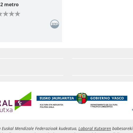
52 metro
a Euskal Mendizale Federazioak kudeatua,
Laboral Kutxaren
babesareki