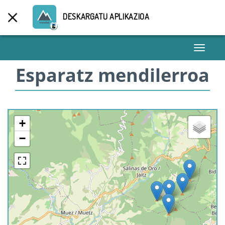
DESKARGATU APLIKAZIOA
Toggle
navigati
Esparatz mendilerroa
+
−