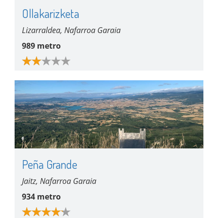
Ollakarizketa
Lizarraldea, Nafarroa Garaia
989 metro
Peña Grande
Jaitz, Nafarroa Garaia
934 metro