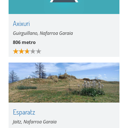
Axixuri
Guirguillano, Nafarroa Garaia
806 metro
Esparatz
Jaitz, Nafarroa Garaia