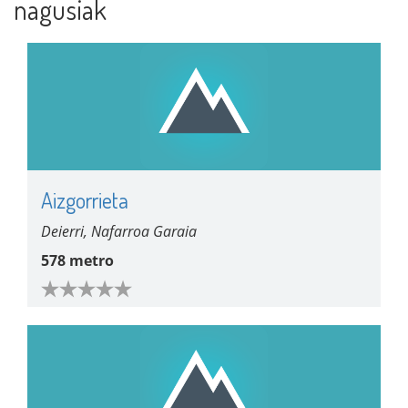
nagusiak
Aizgorrieta
Deierri, Nafarroa Garaia
578 metro