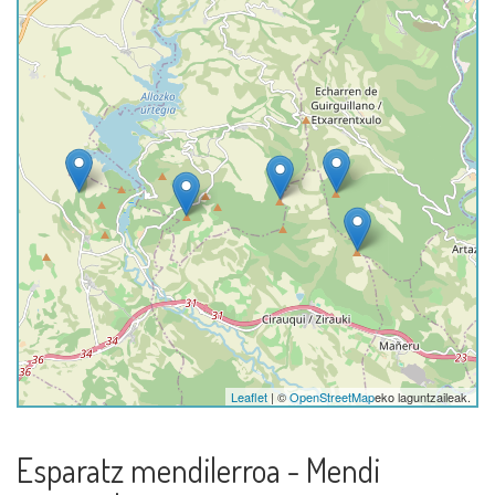
Leaflet
| ©
OpenStreetMap
eko laguntzaileak.
Esparatz mendilerroa - Mendi