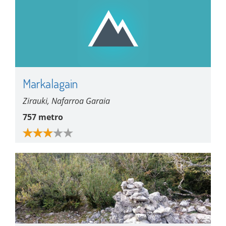
Markalagain
Zirauki, Nafarroa Garaia
757 metro