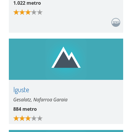
1.022 metro
Iguste
Gesalatz, Nafarroa Garaia
884 metro