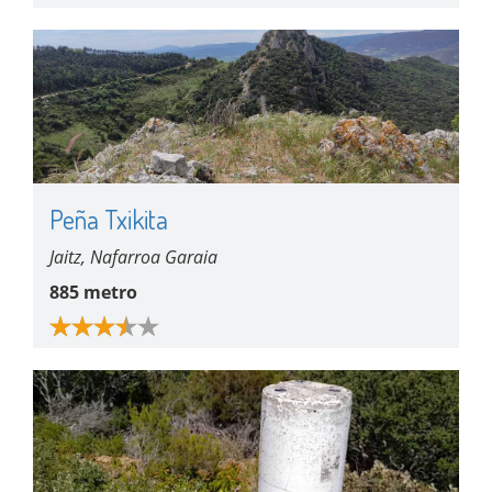
Peña Txikita
Jaitz, Nafarroa Garaia
885 metro