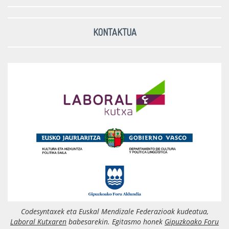
KONTAKTUA
Codesyntaxek eta Euskal Mendizale Federazioak kudeatua,
Laboral Kutxaren
babesarekin. Egitasmo honek
Gipuzkoako Foru