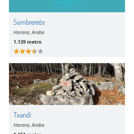
Sombrerete
Harana, Araba
1.139 metro
Txandi
Harana, Araba