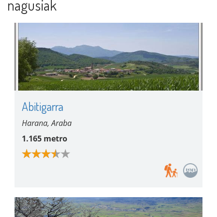
nagusiak
Abitigarra
Harana, Araba
1.165 metro