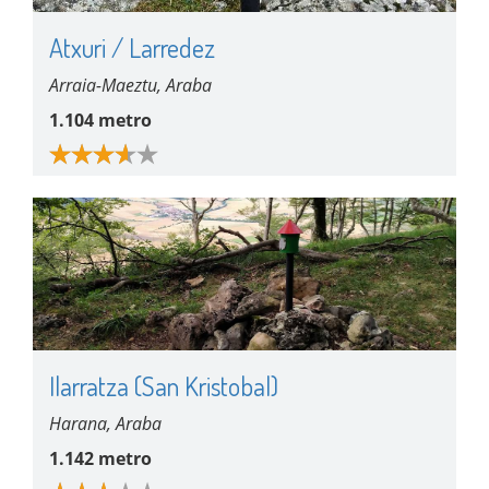
Atxuri / Larredez
Arraia-Maeztu, Araba
1.104 metro
Ilarratza (San Kristobal)
Harana, Araba
1.142 metro