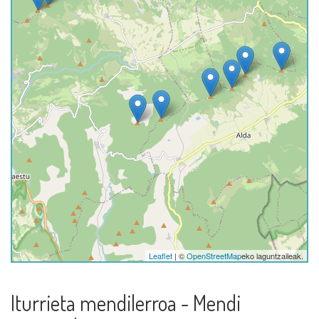
Leaflet
| ©
OpenStreetMap
eko laguntzaileak.
Iturrieta mendilerroa - Mendi