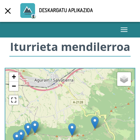
DESKARGATU APLIKAZIOA
Toggle
navigati
Iturrieta mendilerroa
+
−