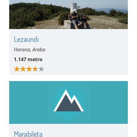
Lezaundi
Harana, Araba
1.147 metro
Marabileta