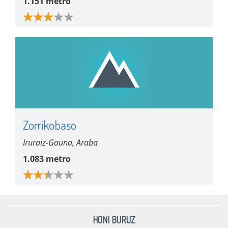
1.151 metro
Zorrikobaso
Iruraiz-Gauna, Araba
1.083 metro
HONI BURUZ