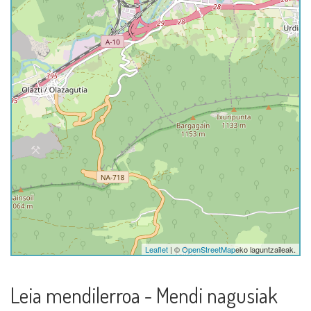
Leaflet
| ©
OpenStreetMap
eko laguntzaileak.
Leia mendilerroa - Mendi nagusiak