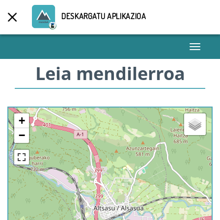
DESKARGATU APLIKAZIOA
Toggle
navigati
Leia mendilerroa
+
−