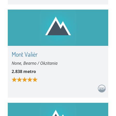
Mont Valièr
None, Bearno / Okzitania
2.838 metro