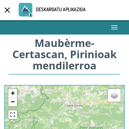
DESKARGATU APLIKAZIOA
Toggle
navigati
Maubèrme-
Certascan, Pirinioak
mendilerroa
+
−