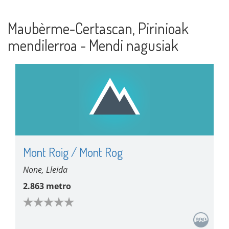
Maubèrme-Certascan, Pirinioak
mendilerroa - Mendi nagusiak
Mont Roig / Mont Rog
None, Lleida
2.863 metro