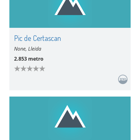
Pic de Certascan
None, Lleida
2.853 metro