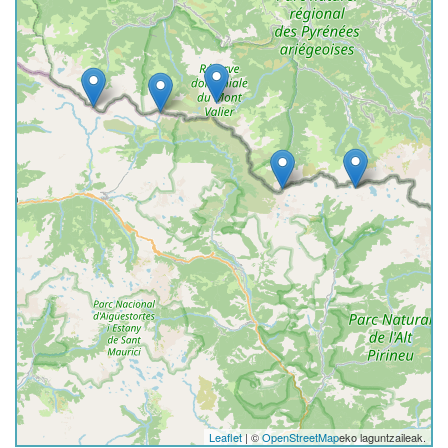
Leaflet
| ©
OpenStreetMap
eko laguntzaileak.