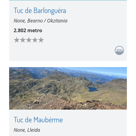
Tuc de Barlonguèra
None, Bearno / Okzitania
2.802 metro
Tuc de Maubérme
None, Lleida