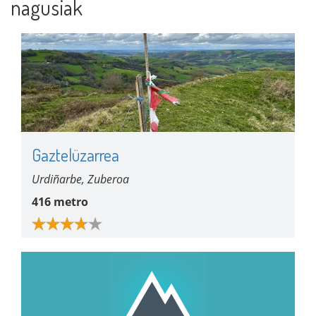
nagusiak
Gaztelüzarrea
Urdiñarbe, Zuberoa
416 metro