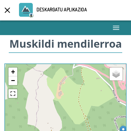
DESKARGATU APLIKAZIOA
Toggle
navigati
Muskildi mendilerroa
+
−