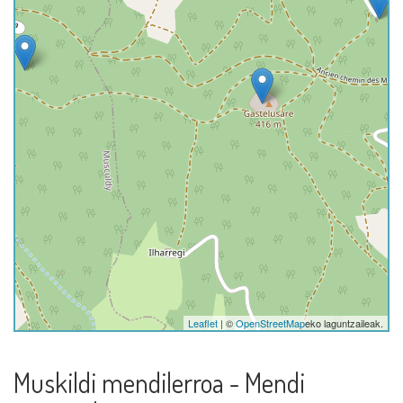
Leaflet
| ©
OpenStreetMap
eko laguntzaileak.
Muskildi mendilerroa - Mendi