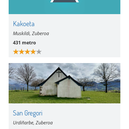
Kakoeta
Muskildi, Zuberoa
431 metro
San Gregori
Urdiñarbe, Zuberoa