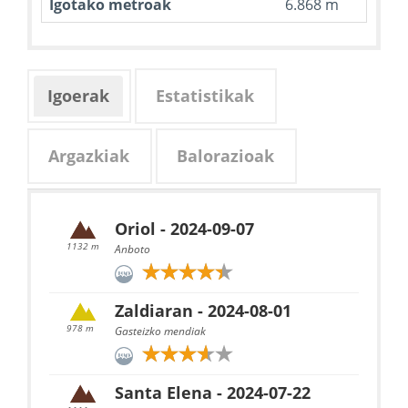
Igotako metroak
6.868 m
Igoerak
Estatistikak
Argazkiak
Balorazioak
Oriol - 2024-09-07
1132 m
Anboto
Zaldiaran - 2024-08-01
978 m
Gasteizko mendiak
Santa Elena - 2024-07-22