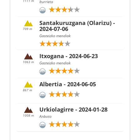
1111 m
Iturrieta
Santakuruzgana (Olarizu) -
2024-07-06
709 m
Gasteizko mendiak
Itxogana - 2024-06-23
1063 m
Gasteizko mendiak
Albertia - 2024-06-05
867 m
Urkiolagirre - 2024-01-28
1008 m
Anboto