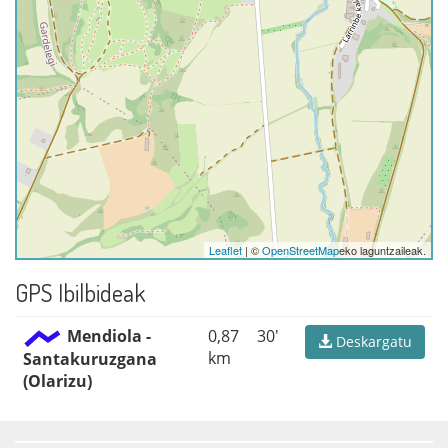
Leaflet
| ©
OpenStreetMap
eko laguntzaileak.
GPS Ibilbideak
Mendiola -
0,87
30'
Deskargatu
km
Santakuruzgana
(Olarizu)