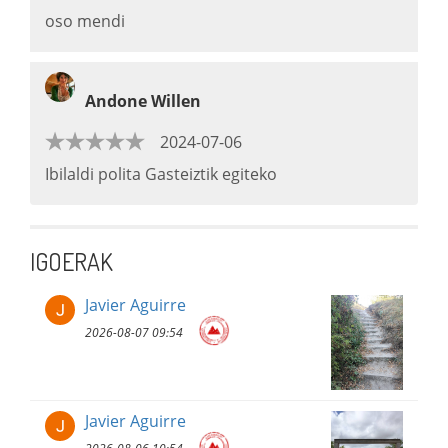
oso mendi
Andone Willen
2024-07-06
Ibilaldi polita Gasteiztik egiteko
IGOERAK
Javier Aguirre
2026-08-07 09:54
Javier Aguirre