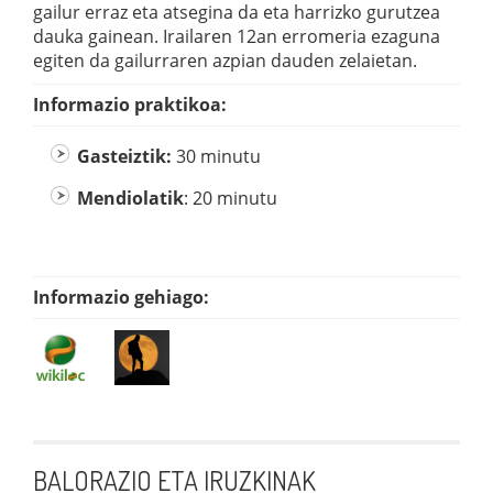
gailur erraz eta atsegina da eta harrizko gurutzea
dauka gainean. Irailaren 12an erromeria ezaguna
egiten da gailurraren azpian dauden zelaietan.
Informazio praktikoa:
Gasteiztik:
30 minutu
Mendiolatik
: 20 minutu
Informazio gehiago:
BALORAZIO ETA IRUZKINAK