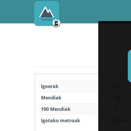
Igoerak
13
Mendiak
13
100 Mendiak
8
Igotako metroak
7.122 m