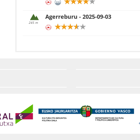
Agerreburu - 2025-09-03
245 m
Benedika - 2025-09-03
233 m
Andarto - 2025-08-30
1074 m
Elgea eta Zaraia
Murugil (Pagoeta) - 2025-08-26
717 m
Pagoeta
Olarteta - 2025-08-26
714 m
Pagoeta