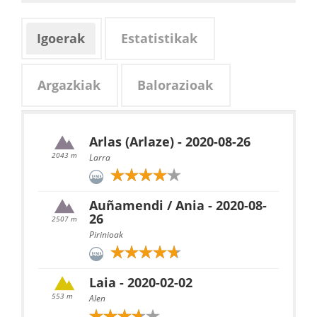
Igoerak
Estatistikak
Argazkiak
Balorazioak
Arlas (Arlaze) - 2020-08-26
2043 m
Larra
Auñamendi / Ania - 2020-08-
26
2507 m
Pirinioak
Laia - 2020-02-02
553 m
Alen