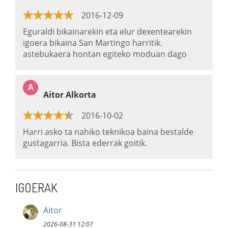
2016-12-09
Eguraldi bikainarekin eta elur dexentearekin
igoera bikaina San Martingo harritik.
astebukaera hontan egiteko moduan dago
A
Aitor Alkorta
2016-10-02
Harri asko ta nahiko teknikoa baina bestalde
gustagarria. Bista ederrak goitik.
IGOERAK
Aitor
2026-08-31 12:07