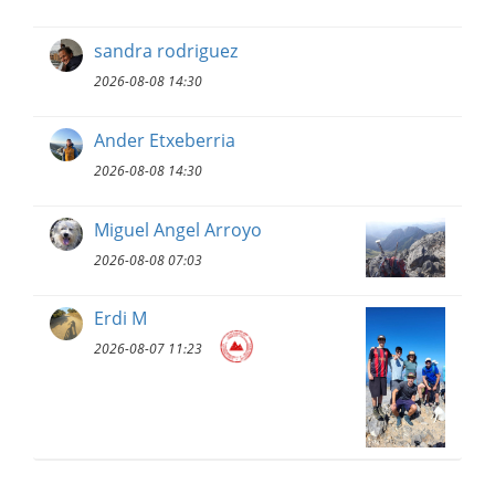
sandra rodriguez
2026-08-08 14:30
Ander Etxeberria
2026-08-08 14:30
Miguel Angel Arroyo
2026-08-08 07:03
Erdi M
2026-08-07 11:23