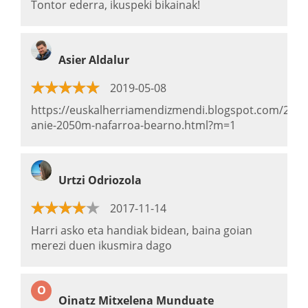
Tontor ederra, ikuspeki bikainak!
Asier Aldalur
2019-05-08
https://euskalherriamendizmendi.blogspot.com/201
anie-2050m-nafarroa-bearno.html?m=1
Urtzi Odriozola
2017-11-14
Harri asko eta handiak bidean, baina goian
merezi duen ikusmira dago
O
Oinatz Mitxelena Munduate