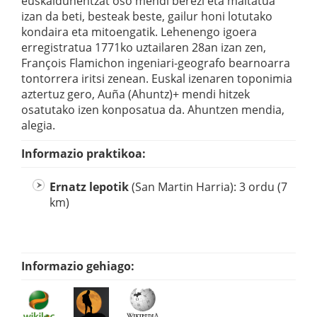
euskaldunentzat oso mendi berezi eta maitatua
izan da beti, besteak beste, gailur honi lotutako
kondaira eta mitoengatik. Lehenengo igoera
erregistratua 1771ko uztailaren 28an izan zen,
François Flamichon ingeniari-geografo bearnoarra
tontorrera iritsi zenean. Euskal izenaren toponimia
aztertuz gero, Auña (Ahuntz)+ mendi hitzek
osatutako izen konposatua da. Ahuntzen mendia,
alegia.
Informazio praktikoa:
Ernatz lepotik
(San Martin Harria): 3 ordu (7
km)
Informazio gehiago: