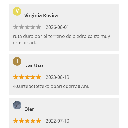
V
Virginia Rovira
2026-08-01
ruta dura por el terreno de piedra caliza muy
erosionada
I
Izar Uxo
2023-08-19
40.urtebetetzeko opari ederra!! Ani.
Oier
2022-07-10