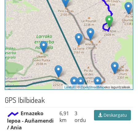
Leaflet
| ©
OpenStreetMap
eko laguntzaileak.
GPS Ibilbideak
Ernazeko
6,91
3
Deskargatu
km
ordu
lepoa - Auñamendi
/ Ania