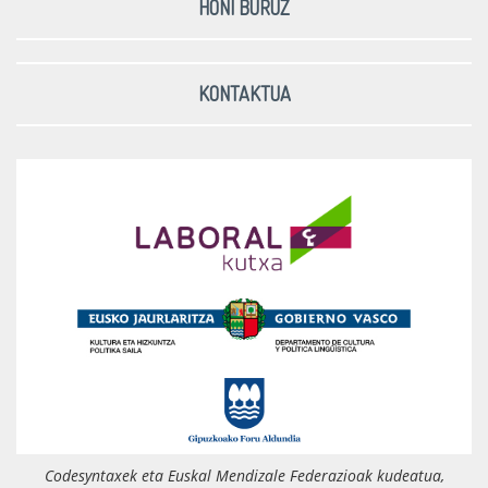
HONI BURUZ
KONTAKTUA
Codesyntaxek eta Euskal Mendizale Federazioak kudeatua,