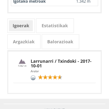
Igotako metroak
1.342 m
Igoerak
Estatistikak
Argazkiak
Balorazioak
Larrunarri / Txindoki - 2017-
10-01
1342 m
Aralar