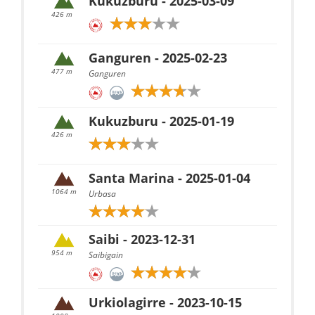
Kukuzburu - 2025-03-09
426 m
Ganguren - 2025-02-23
477 m
Ganguren
Kukuzburu - 2025-01-19
426 m
Santa Marina - 2025-01-04
1064 m
Urbasa
Saibi - 2023-12-31
954 m
Saibigain
Urkiolagirre - 2023-10-15