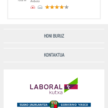
1008 m
Anboto
Ezkumin / Izoztegi - 2023-10-
07
915 m
Eskuagatx
HONI BURUZ
Neberazarra - 2023-10-07
984 m
Eskuagatx
KONTAKTUA
Errialtabaso - 2023-10-07
1011 m
Eskuagatx