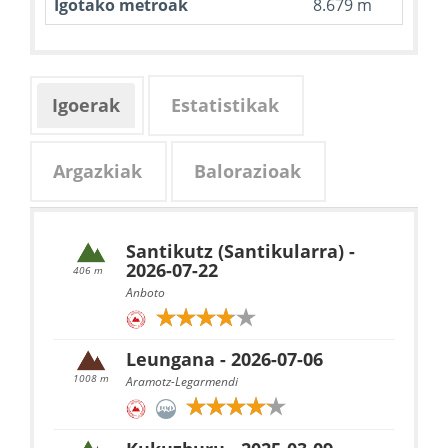
Igotako metroak
8.679 m
Igoerak
Estatistikak
Argazkiak
Balorazioak
Santikutz (Santikularra) -
2026-07-22
406 m
Anboto
Leungana - 2026-07-06
1008 m
Aramotz-Legarmendi