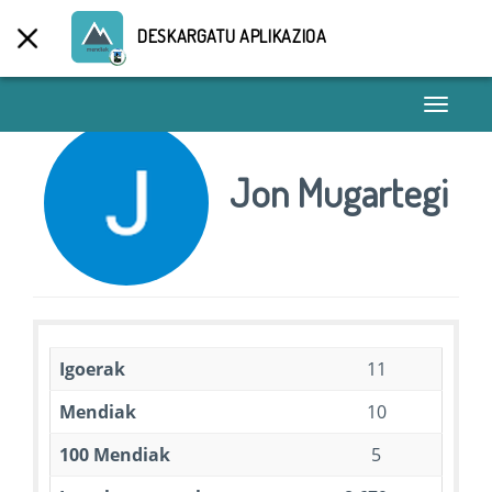
DESKARGATU APLIKAZIOA
Toggle
navigati
Jon Mugartegi
Igoerak
11
Mendiak
10
100 Mendiak
5