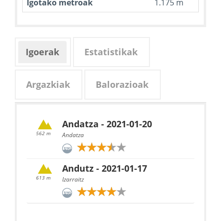
Igotako metroak
1.175 m
Igoerak
Estatistikak
Argazkiak
Balorazioak
Andatza - 2021-01-20
562 m
Andatza
Andutz - 2021-01-17
613 m
Izarraitz