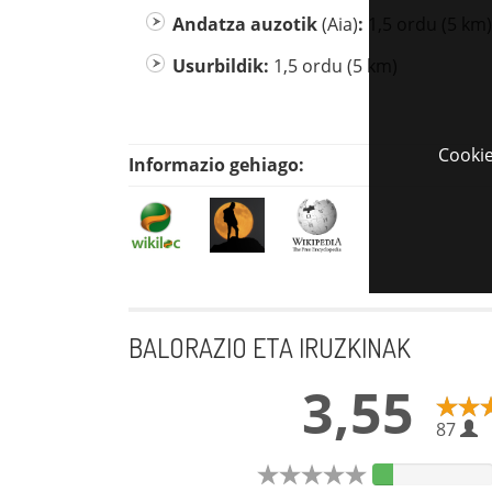
Andatza auzotik
(Aia)
:
1,5 ordu (5 km)
Usurbildik:
1,5 ordu (5 km)
Cookie
Informazio gehiago:
BALORAZIO ETA IRUZKINAK
3,55
87