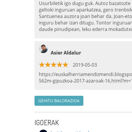
Usurbiletik igo dugu guk. Autoz bazatozte
geltoki inguruan aparkatzea, gero trenbid
Santuenea auzora joan behar da. Joan-eto
inguru behar izan ditugu. Tontor inguru
daude pinudipean, leku ederra mokadutxo
Asier Aldalur
2019-05-03
https://euskalherriamendizmendi.blogsp
562m-gipuzkoa-2017-azaroak-16.html?m=
GEHITU BALORAZIOA
IGOERAK