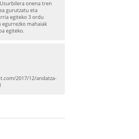
 Usurbilera onena tren
ea gurutzatu eta
rria egiteko 3 ordu
an egurrezko mahaiak
a egiteko.
ot.com/2017/12/andatza-
1