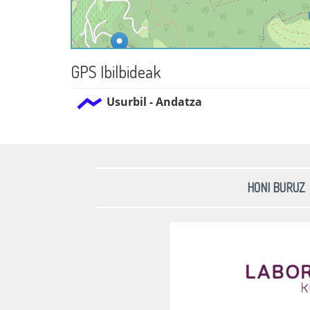
GPS Ibilbideak
Usurbil - Andatza
HONI BURUZ