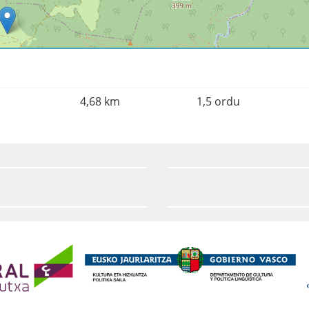
4,68 km
1,5 ordu