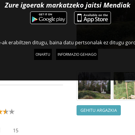
Zure igoerak markatzeko jaitsi
Mendiak
-ak erabiltzen ditugu, baina datu pertsonalak ez ditugu gor
ONARTU
INFORMAZIO GEHIAGO
GEHITU ARGAZKIA
15