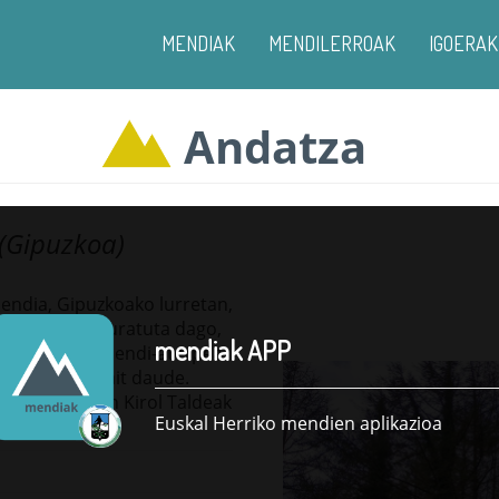
MENDIAK
MENDILERROAK
IGOERAK
Andatza
 (Gipuzkoa)
mendia, Gipuzkoako lurretan,
tia basoz inguratuta dago,
mendiak APP
ze handi bat, mendi-aterpea
iegitura zenbait daude.
a Mendizaleen Kirol Taldeak
Euskal Herriko mendien aplikazioa