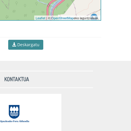
Leaflet
| ©
OpenStreetMap
eko laguntzaileak.
Deskargatu
KONTAKTUA