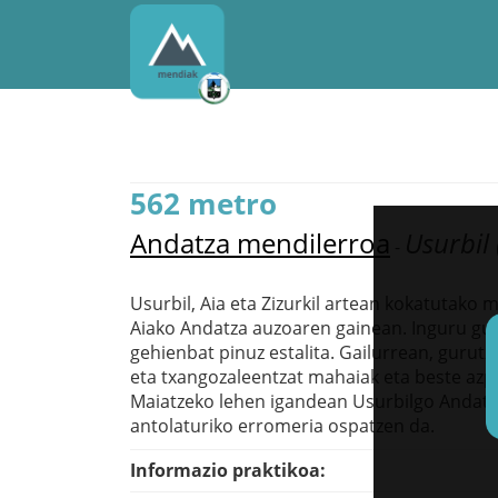
562 metro
Andatza mendilerroa
Usurbil
-
Usurbil, Aia eta Zizurkil artean kokatutako 
Aiako Andatza auzoaren gainean. Inguru guz
gehienbat pinuz estalita. Gailurrean, gurut
eta txangozaleentzat mahaiak eta beste azp
Maiatzeko lehen igandean Usurbilgo Andatz
antolaturiko erromeria ospatzen da.
Informazio praktikoa: