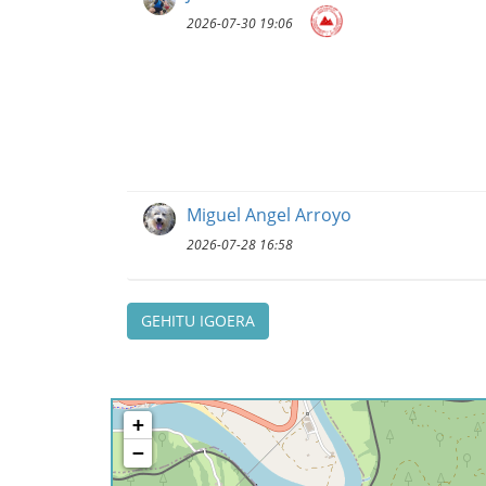
2026-07-30 19:06
Miguel Angel Arroyo
2026-07-28 16:58
GEHITU IGOERA
+
−