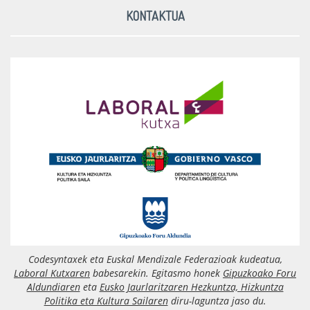
KONTAKTUA
Codesyntaxek eta Euskal Mendizale Federazioak kudeatua,
Laboral Kutxaren
babesarekin. Egitasmo honek
Gipuzkoako Foru
Aldundiaren
eta
Eusko Jaurlaritzaren Hezkuntza, Hizkuntza
Politika eta Kultura Sailaren
diru-laguntza jaso du.