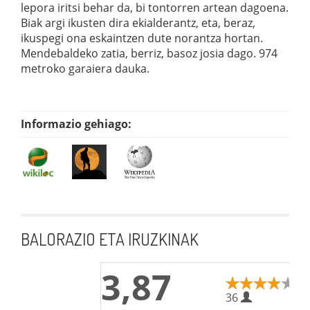
lepora iritsi behar da, bi tontorren artean dagoena.
Biak argi ikusten dira ekialderantz, eta, beraz,
ikuspegi ona eskaintzen dute norantza hortan.
Mendebaldeko zatia, berriz, basoz josia dago. 974
metroko garaiera dauka.
Informazio gehiago:
BALORAZIO ETA IRUZKINAK
3,87
36