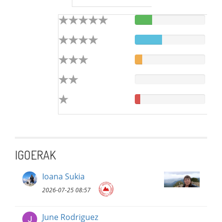
IGOERAK
Ioana Sukia
2026-07-25 08:57
June Rodriguez