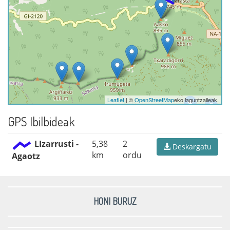
Leaflet
| ©
OpenStreetMap
eko laguntzaileak.
GPS Ibilbideak
LIzarrusti -
5,38
2
Deskargatu
km
ordu
Agaotz
HONI BURUZ