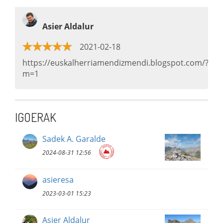
Asier Aldalur
2021-02-18
https://euskalherriamendizmendi.blogspot.com/?
m=1
IGOERAK
Sadek A. Garalde
2024-08-31 12:56
asieresa
2023-03-01 15:23
Asier Aldalur