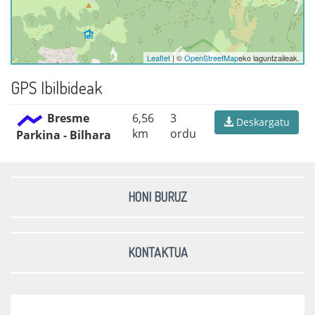
Leaflet
| ©
OpenStreetMap
eko laguntzaileak.
GPS Ibilbideak
Bresme
6,56
3
Deskargatu
km
ordu
Parkina - Bilhara
HONI BURUZ
KONTAKTUA