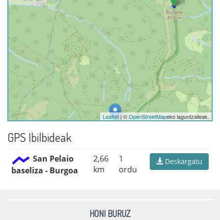
Leaflet
| ©
OpenStreetMap
eko laguntzaileak.
GPS Ibilbideak
San Pelaio
2,66
1
Deskargatu
km
ordu
baseliza - Burgoa
HONI BURUZ