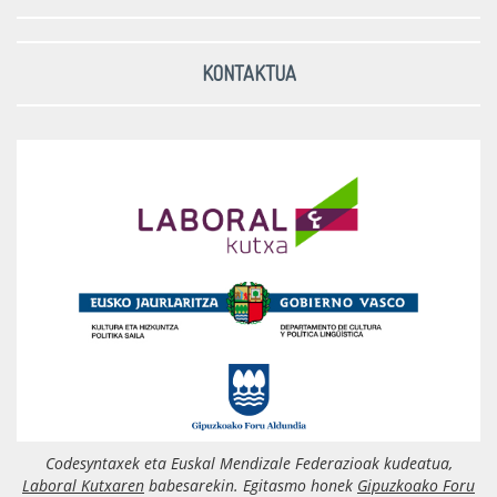
KONTAKTUA
Codesyntaxek eta Euskal Mendizale Federazioak kudeatua,
Laboral Kutxaren
babesarekin. Egitasmo honek
Gipuzkoako Foru