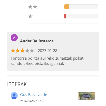
Ander Ballesteros
2023-01-28
Tontorra politta aurreko zuhaitzak pixkat
zaindu ezkeo bista ikusgarriak
IGOERAK
Gus Baratzalde
2026-08-07 10:13