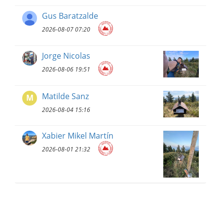
Gus Baratzalde
2026-08-07 07:20
Jorge Nicolas
2026-08-06 19:51
Matilde Sanz
M
2026-08-04 15:16
Xabier Mikel Martín
2026-08-01 21:32