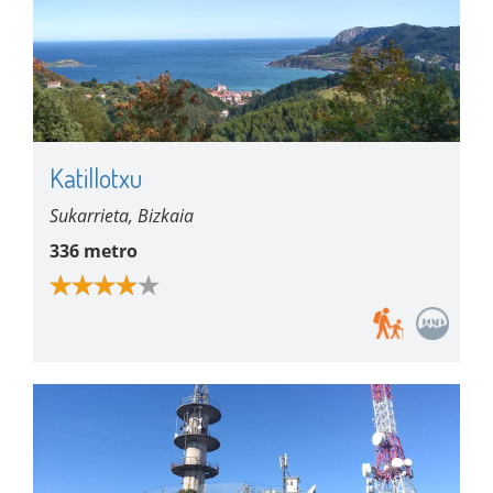
Katillotxu
Sukarrieta, Bizkaia
336 metro