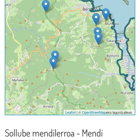
Leaflet
| ©
OpenStreetMap
eko laguntzaileak.
Sollube mendilerroa - Mendi