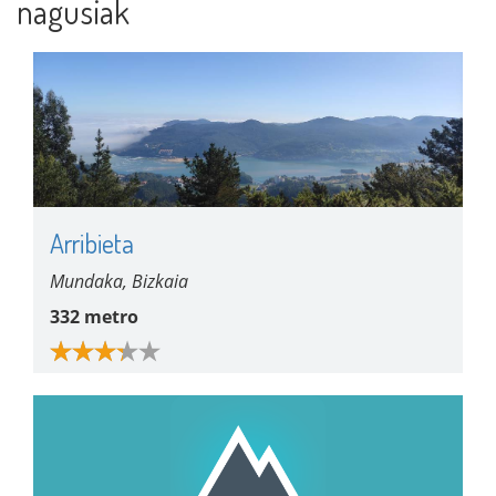
nagusiak
Arribieta
Mundaka, Bizkaia
332 metro