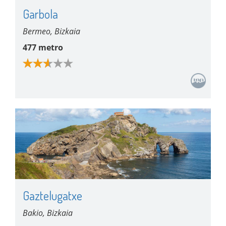
Garbola
Bermeo, Bizkaia
477 metro
Gaztelugatxe
Bakio, Bizkaia