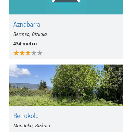
Aznabarra
Bermeo, Bizkaia
434 metro
Betrokolo
Mundaka, Bizkaia