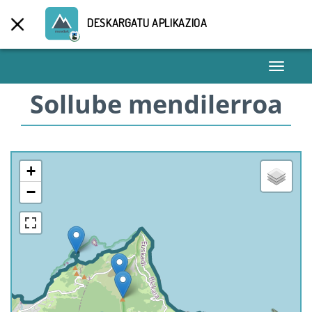
DESKARGATU APLIKAZIOA
Toggle
navigati
Sollube mendilerroa
+
−