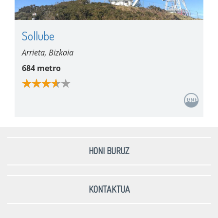
Sollube
Arrieta, Bizkaia
684 metro
HONI BURUZ
KONTAKTUA