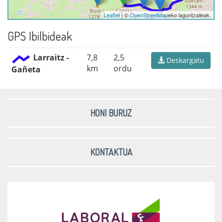
Leaflet
| ©
OpenStreetMap
eko laguntzaileak.
GPS Ibilbideak
Larraitz -
7,8
2,5
Deskargatu
km
ordu
Gañeta
HONI BURUZ
KONTAKTUA