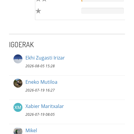
IGOERAK
Ekhi Zugasti Irizar
2026-08-05 15:28
Eneko Mutiloa
2026-07-19 16:27
Xabier Maritxalar
2026-07-19 08:05
Mikel