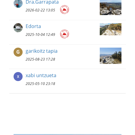
Dra.Garrapata
2026-02-22 13:05
Edorta
2025-10-04 12:49
garikoitz tapia
G
2025-08-23 17:28
xabi untzueta
2025-05-10 23:18