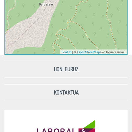
Leaflet
| ©
OpenStreetMap
eko laguntzaileak.
HONI BURUZ
KONTAKTUA