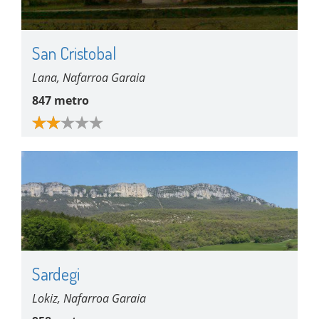
San Cristobal
Lana, Nafarroa Garaia
847 metro
Sardegi
Lokiz, Nafarroa Garaia