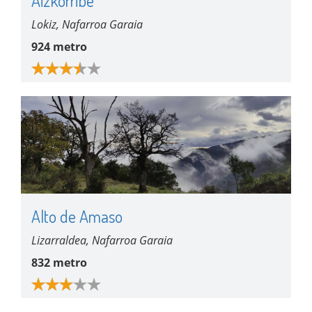
Aizkorribe
Lokiz, Nafarroa Garaia
924 metro
Alto de Amaso
Lizarraldea, Nafarroa Garaia
832 metro