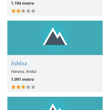
1.194 metro
Askitxa
Harana, Araba
1.091 metro