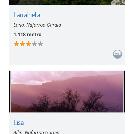
Larraineta
Lana, Nafarroa Garaia
1.118 metro
Lisa
Allin, Nafarroa Garaia