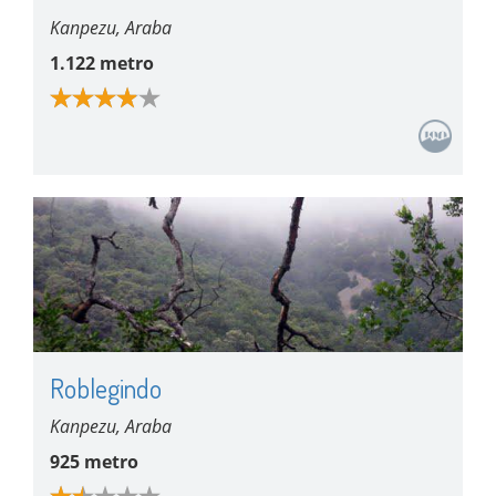
Kanpezu, Araba
1.122 metro
Roblegindo
Kanpezu, Araba
925 metro