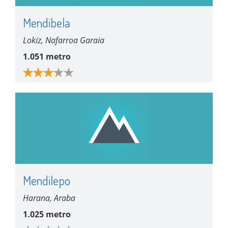
Mendibela
Lokiz, Nafarroa Garaia
1.051 metro
Mendilepo
Harana, Araba
1.025 metro