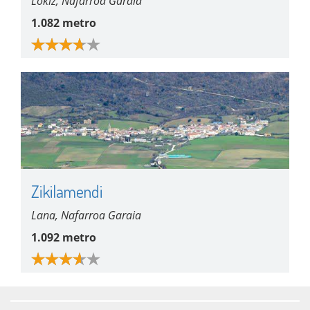
Lokiz, Nafarroa Garaia
1.082 metro
Zikilamendi
Lana, Nafarroa Garaia
1.092 metro