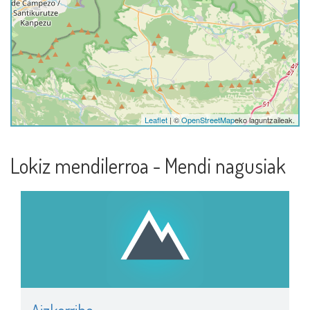
Leaflet
| ©
OpenStreetMap
eko laguntzaileak.
Lokiz mendilerroa - Mendi nagusiak