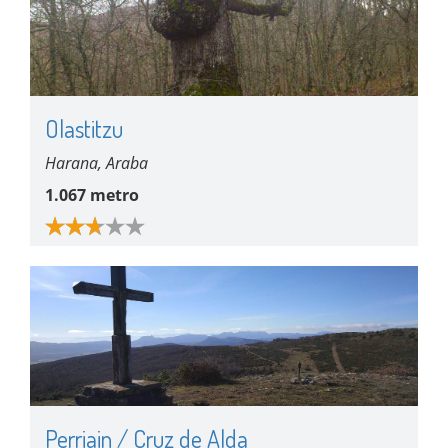
Olastitzu
Harana, Araba
1.067 metro
Perriain / Cruz de Alda