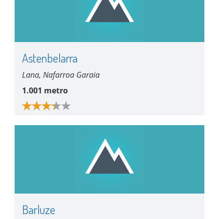
Astenbelarra
Lana, Nafarroa Garaia
1.001 metro
Barluze