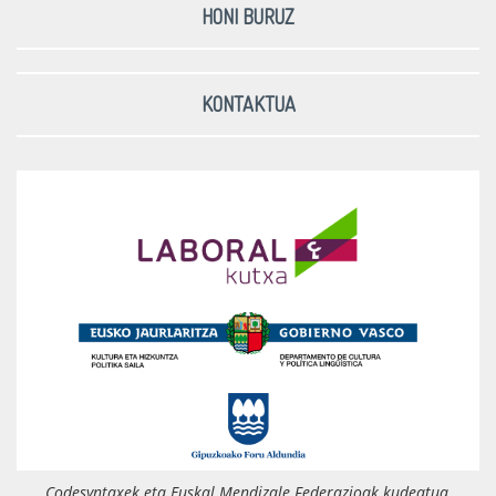
HONI BURUZ
KONTAKTUA
Codesyntaxek eta Euskal Mendizale Federazioak kudeatua,