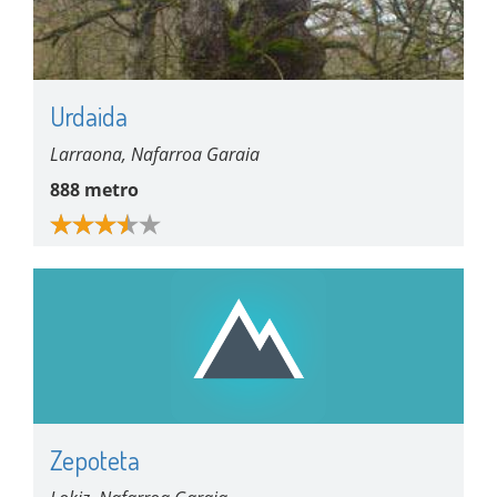
Urdaida
Larraona, Nafarroa Garaia
888 metro
Zepoteta