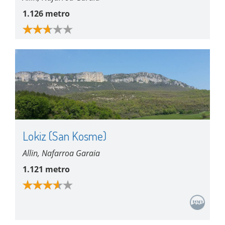
1.126 metro
Lokiz (San Kosme)
Allin, Nafarroa Garaia
1.121 metro