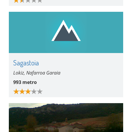
Sagastoia
Lokiz, Nafarroa Garaia
993 metro