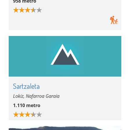
958 metro
Sartzaleta
Lokiz, Nafarroa Garaia
1.110 metro