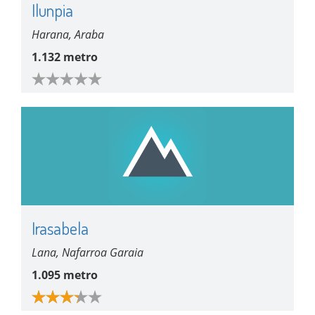
Ilunpia
Harana, Araba
1.132 metro
Irasabela
Lana, Nafarroa Garaia
1.095 metro