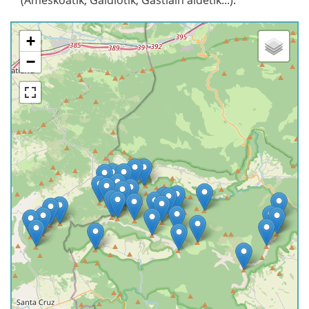
(Ameskoatik, Galdiotik, Gastiain aldetik...).
+
−