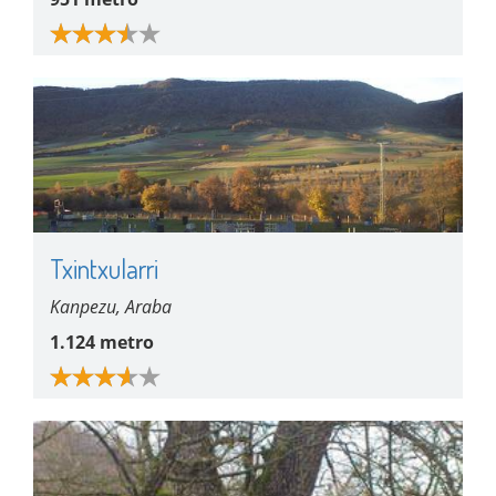
Txintxularri
Kanpezu, Araba
1.124 metro