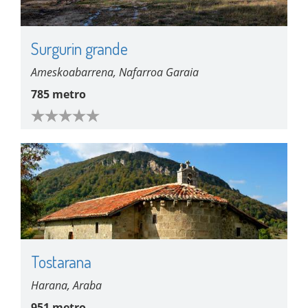
Surgurin grande
Ameskoabarrena, Nafarroa Garaia
785 metro
Tostarana
Harana, Araba
951 metro