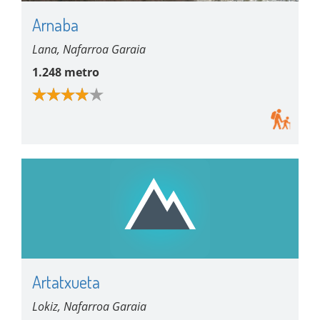
Arnaba
Lana, Nafarroa Garaia
1.248 metro
Artatxueta
Lokiz, Nafarroa Garaia