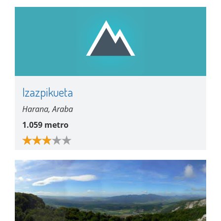
Izazpikueta
Harana, Araba
1.059 metro