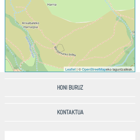
Leaflet
| ©
OpenStreetMap
eko laguntzaileak.
HONI BURUZ
KONTAKTUA