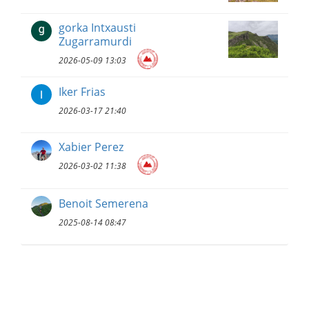
gorka Intxausti
Zugarramurdi
2026-05-09 13:03
Iker Frias
2026-03-17 21:40
Xabier Perez
2026-03-02 11:38
Benoit Semerena
2025-08-14 08:47