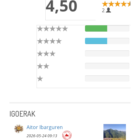
4,50
2
IGOERAK
Aitor Ibarguren
2026-05-24 09:13