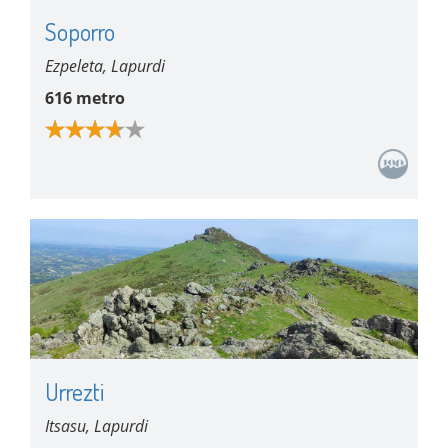
Soporro
Ezpeleta, Lapurdi
616 metro
Urrezti
Itsasu, Lapurdi