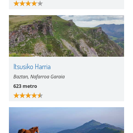
Itsusiko Harria
Baztan, Nafarroa Garaia
623 metro