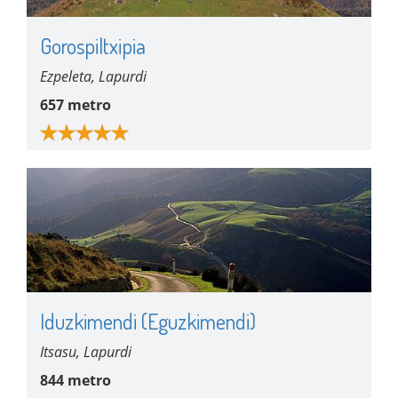
Gorospiltxipia
Ezpeleta, Lapurdi
657 metro
Iduzkimendi (Eguzkimendi)
Itsasu, Lapurdi
844 metro