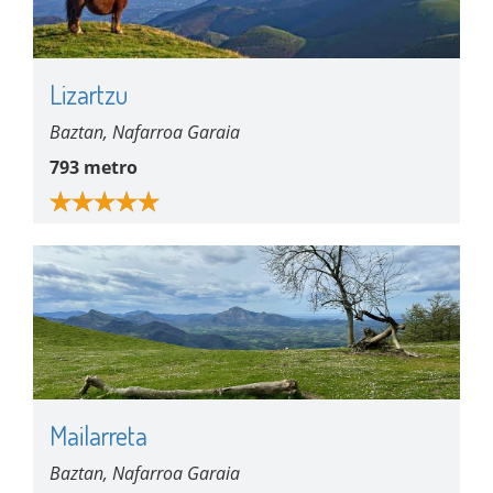
Lizartzu
Baztan, Nafarroa Garaia
793 metro
Mailarreta
Baztan, Nafarroa Garaia