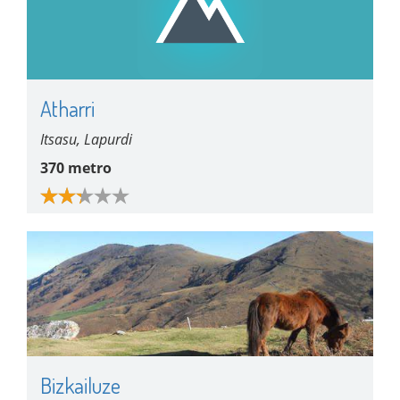
Atharri
Itsasu, Lapurdi
370 metro
Bizkailuze