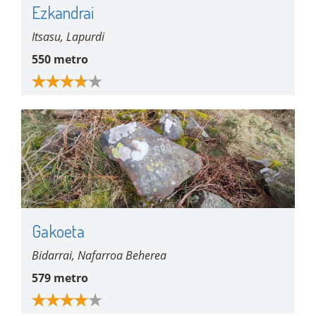
Ezkandrai
Itsasu, Lapurdi
550 metro
Gakoeta
Bidarrai, Nafarroa Beherea
579 metro