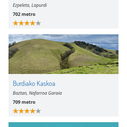
Ezpeleta, Lapurdi
702 metro
Burdiako Kaskoa
Baztan, Nafarroa Garaia
709 metro