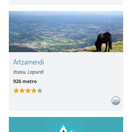
Artzamendi
Itsasu, Lapurdi
926 metro