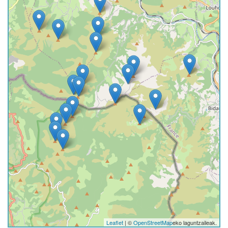
Leaflet
| ©
OpenStreetMap
eko laguntzaileak.