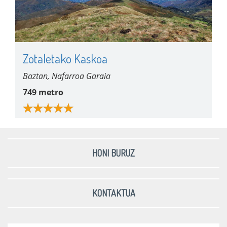
Zotaletako Kaskoa
Baztan, Nafarroa Garaia
749 metro
HONI BURUZ
KONTAKTUA