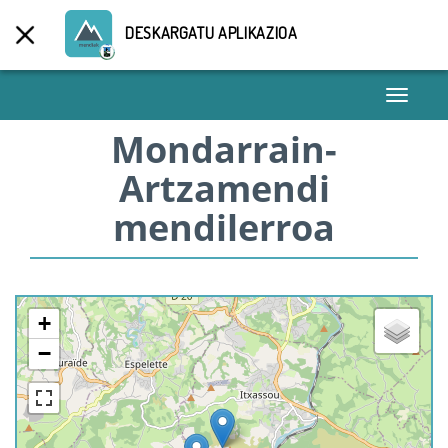
DESKARGATU APLIKAZIOA
Toggle
navigati
Mondarrain-
Artzamendi
mendilerroa
+
−