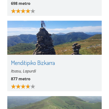
698 metro
Menditipiko Bizkarra
Itsasu, Lapurdi
877 metro