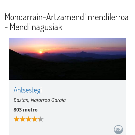
Mondarrain-Artzamendi mendilerroa
- Mendi nagusiak
Antsestegi
Baztan, Nafarroa Garaia
803 metro