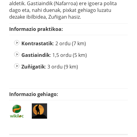
aldetik. Gastiaindik (Nafarroa) ere igoera polita
dago eta, nahi duenak, pixkat gehiago luzatu
dezake ibilbidea, Zuñigan hasiz.
Informazio praktikoa:
Kontrastatik
: 2 ordu (7 km)
Gastiaindik
: 1,5 ordu (5 km)
Zuñigatik
: 3 ordu (9 km)
Informazio gehiago: