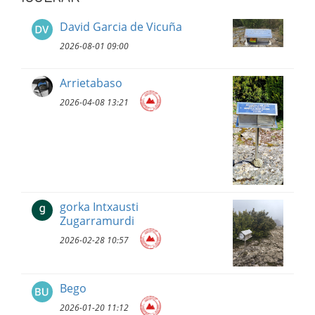
David Garcia de Vicuña
2026-08-01 09:00
Arrietabaso
2026-04-08 13:21
gorka Intxausti
Zugarramurdi
2026-02-28 10:57
Bego
2026-01-20 11:12