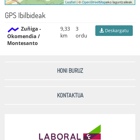
Leaflet
| ©
OpenStreetMap
eko laguntzaileak.
GPS Ibilbideak
Zuñiga -
9,33
3
Deskargatu
km
ordu
Okomendia /
Montesanto
HONI BURUZ
KONTAKTUA