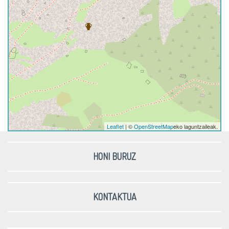
Leaflet
| ©
OpenStreetMap
eko laguntzaileak.
HONI BURUZ
KONTAKTUA