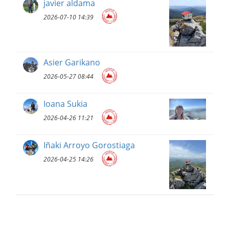
javier aldama
2026-07-10 14:39
Asier Garikano
2026-05-27 08:44
Ioana Sukia
2026-04-26 11:21
Iñaki Arroyo Gorostiaga
2026-04-25 14:26