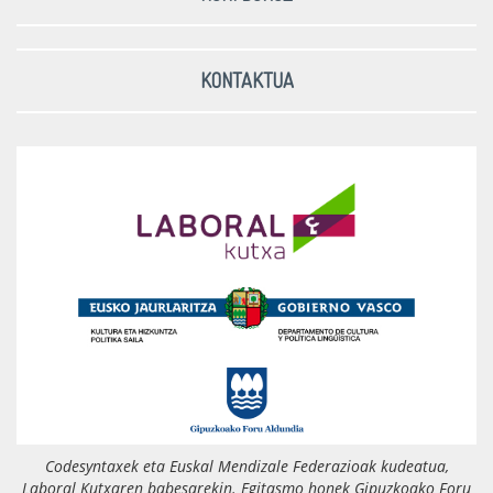
KONTAKTUA
Codesyntaxek eta Euskal Mendizale Federazioak kudeatua,
Laboral Kutxaren
babesarekin. Egitasmo honek
Gipuzkoako Foru