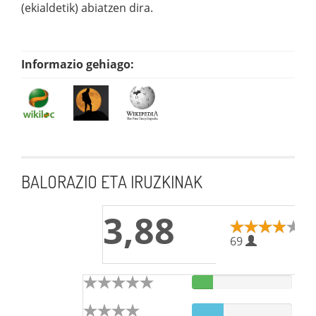
(ekialdetik) abiatzen dira.
Informazio gehiago:
BALORAZIO ETA IRUZKINAK
3,88
69