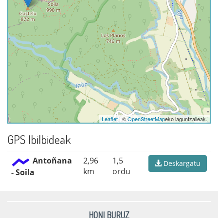
Leaflet
| ©
OpenStreetMap
eko laguntzaileak.
GPS Ibilbideak
Antoñana
2,96
1,5
Deskargatu
km
ordu
- Soila
HONI BURUZ