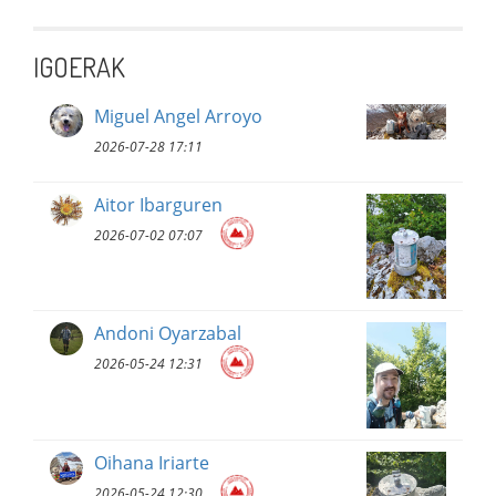
IGOERAK
Miguel Angel Arroyo
2026-07-28 17:11
Aitor Ibarguren
2026-07-02 07:07
Andoni Oyarzabal
2026-05-24 12:31
Oihana Iriarte
2026-05-24 12:30