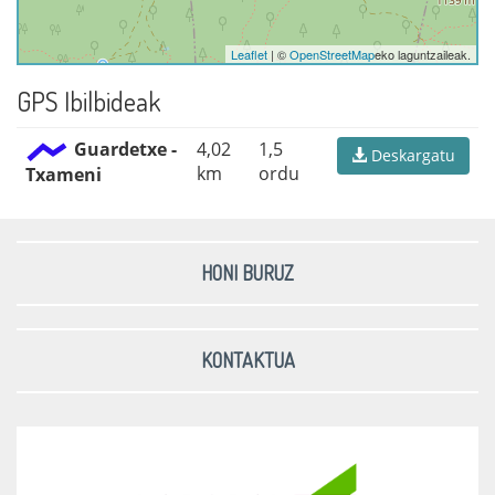
Leaflet
| ©
OpenStreetMap
eko laguntzaileak.
GPS Ibilbideak
Guardetxe -
4,02
1,5
Deskargatu
km
ordu
Txameni
HONI BURUZ
KONTAKTUA