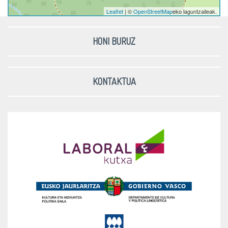
Leaflet
| ©
OpenStreetMap
eko laguntzaileak.
HONI BURUZ
KONTAKTUA