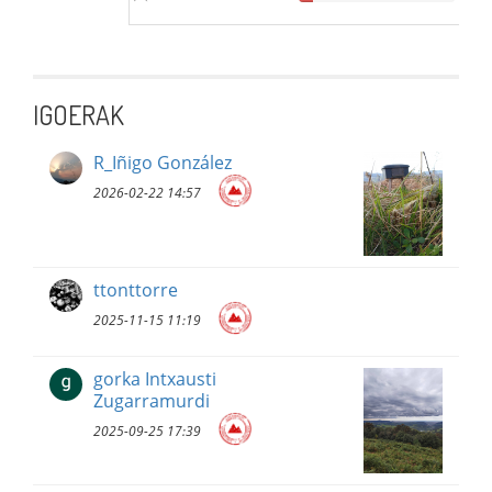
IGOERAK
R_Iñigo González
2026-02-22 14:57
ttonttorre
2025-11-15 11:19
gorka Intxausti
Zugarramurdi
2025-09-25 17:39