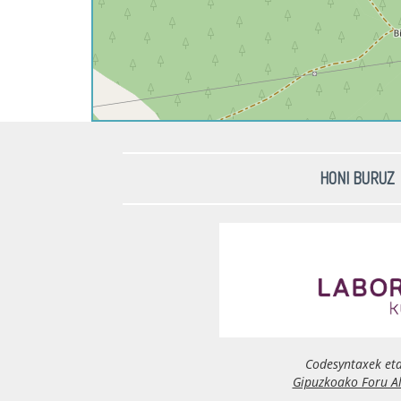
HONI BURUZ
Codesyntaxek et
Gipuzkoako Foru A