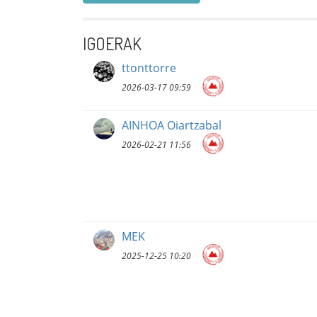
IGOERAK
ttonttorre
2026-03-17 09:59
AINHOA Oiartzabal
2026-02-21 11:56
MEK
2025-12-25 10:20