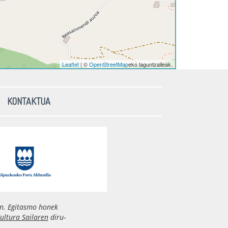
Leaflet
| ©
OpenStreetMap
eko laguntzaileak.
KONTAKTUA
n. Egitasmo honek
ultura Sailaren
diru-