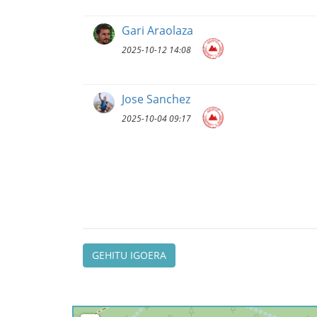
Gari Araolaza
2025-10-12 14:08
Jose Sanchez
2025-10-04 09:17
GEHITU IGOERA