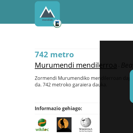
742 metro
Murumendi mendilerroa
Bea
-
Zormendi Murumendiko mendilerroan dago
da. 742 metroko garaiera dauka.
Informazio gehiago: