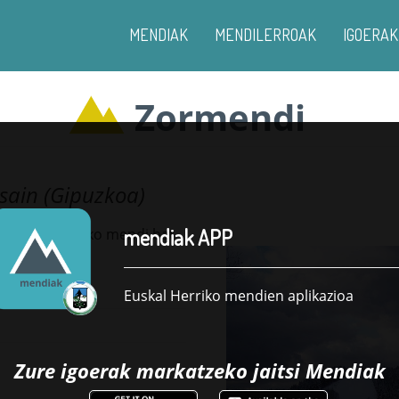
MENDIAK
MENDILERROAK
IGOERAK
Zormendi
sain (Gipuzkoa)
mendiak APP
en Gipuzkoako mendi bat
Euskal Herriko mendien aplikazioa
Zure igoerak markatzeko jaitsi
Mendiak