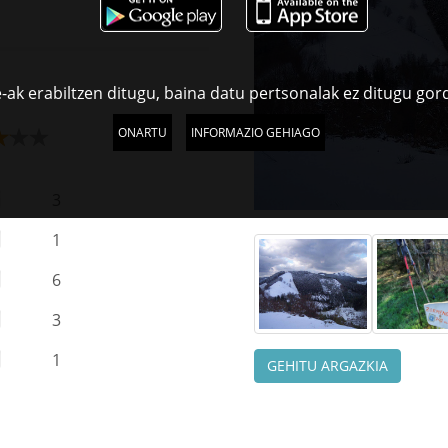
-ak erabiltzen ditugu, baina datu pertsonalak ez ditugu gor
ONARTU
INFORMAZIO GEHIAGO
3
1
6
3
1
GEHITU ARGAZKIA