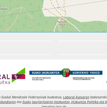
a Euskal Mendizale Federazioak kudeatua,
Laboral Kutxaren
babesareki
ldundiaren
eta
Eusko Jaurlaritzaren Hezkuntza, Hizkuntza Politika eta K
laguntza jaso du.