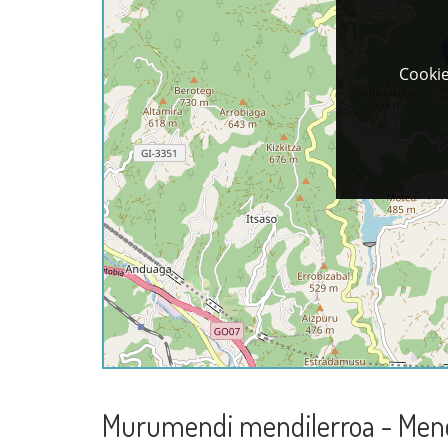
Cookie
Murumendi mendilerroa - Men