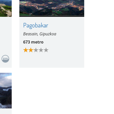
Pagobakar
Beasain, Gipuzkoa
673 metro