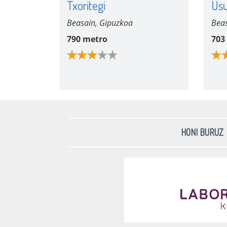
Txoritegi
Us
Beasain, Gipuzkoa
Beas
790 metro
703
HONI BURUZ