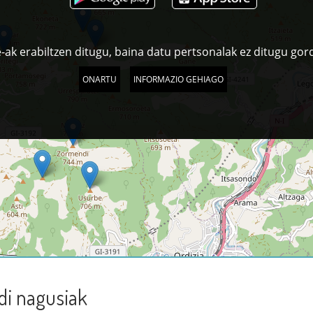
-ak erabiltzen ditugu, baina datu pertsonalak ez ditugu gor
ONARTU
INFORMAZIO GEHIAGO
di nagusiak