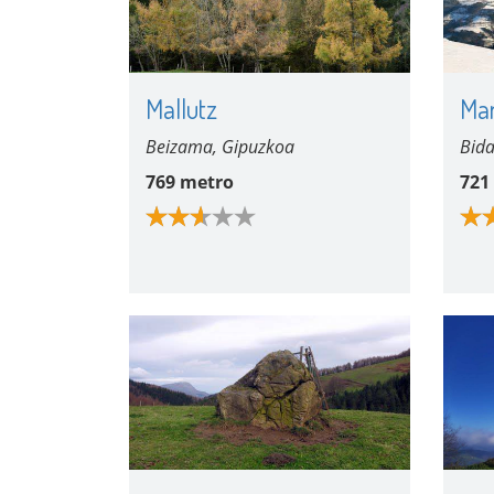
Mallutz
Ma
Beizama, Gipuzkoa
Bida
769 metro
721