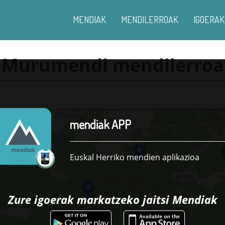
MENDIAK
MENDILERROAK
IGOERAK
Murumendi mendilerroa
mendiak APP
Euskal Herriko mendien aplikazioa
Zure igoerak markatzeko jaitsi
Mendiak