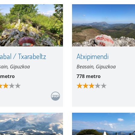
abal / Txarabeltz
Atxipimendi
ain, Gipuzkoa
Beasain, Gipuzkoa
 metro
778 metro