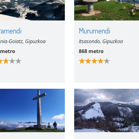
ramendi
Murumendi
nia-Goiatz, Gipuzkoa
Itsasondo, Gipuzkoa
 metro
868 metro