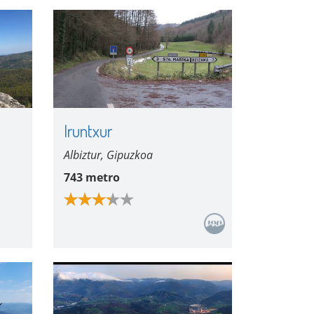
Iruntxur
Albiztur, Gipuzkoa
743 metro