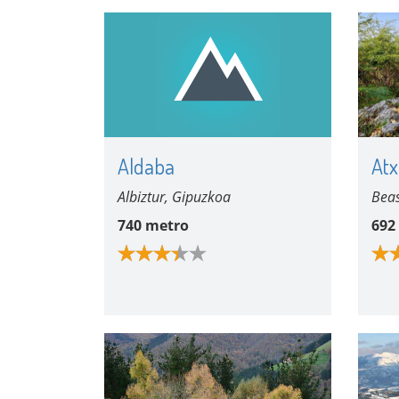
Aldaba
Atx
Albiztur, Gipuzkoa
Beas
740 metro
692