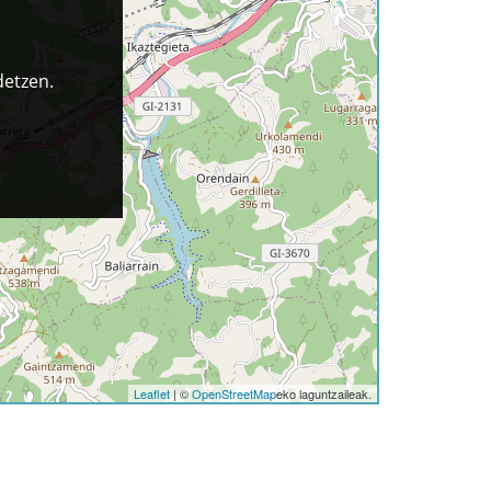
detzen.
Leaflet
| ©
OpenStreetMap
eko laguntzaileak.