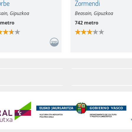
urbe
Zormendi
ain, Gipuzkoa
Beasain, Gipuzkoa
 metro
742 metro