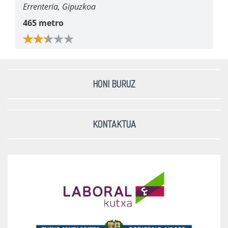
Errenteria, Gipuzkoa
465 metro
HONI BURUZ
KONTAKTUA