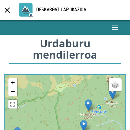
DESKARGATU APLIKAZIOA
Toggle
navigati
Urdaburu
mendilerroa
+
−