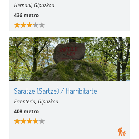
Hernani, Gipuzkoa
436 metro
Saratze (Sartze) / Harribitarte
Errenteria, Gipuzkoa
408 metro