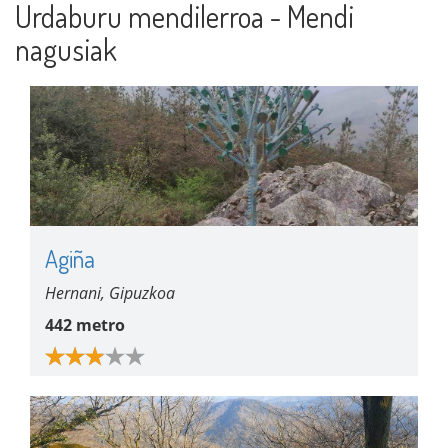
Urdaburu mendilerroa - Mendi
nagusiak
Agiña
Hernani, Gipuzkoa
442 metro