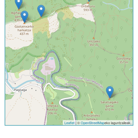
Leaflet
| ©
OpenStreetMap
eko laguntzaileak.